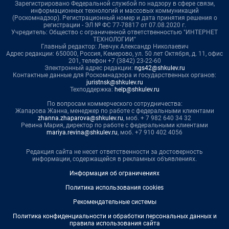
Зарегистрировано Федеральной службой по надзору в сфере связи,
информационных технологий и массовых коммуникаций
(Роскомнадзор). Регистрационный номер и дата принятия решения о
регистрации - ЭЛ № ФС 77-78817 от 07.08.2020 г.
Учредитель: Общество с ограниченной ответственностью "ИНТЕРНЕТ
ТЕХНОЛОГИИ"
Главный редактор: Левчук Александр Николаевич
Адрес редакции: 650000, Россия, Кемерово, ул. 50 лет Октября, д. 11, офис
201, телефон +7 (3842) 23-22-60
Электронный адрес редакции:
ngs42@shkulev.ru
Контактные данные для Роскомнадзора и государственных органов:
juristnsk@shkulev.ru
Техподдержка:
help@shkulev.ru
По вопросам коммерческого сотрудничества:
Жапарова Жанна, менеджер по работе с федеральными клиентами
zhanna.zhaparova@shkulev.ru
, моб. + 7 982 640 34 32
Ревина Мария, директор по работе с федеральными клиентами
mariya.revina@shkulev.ru
, моб. +7 910 402 4056
Редакция сайта не несет ответственности за достоверность
информации, содержащейся в рекламных объявлениях.
Информация об ограничениях
Политика использования cookies
Рекомендательные системы
Политика конфиденциальности и обработки персональных данных и
правила использования сайта