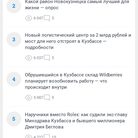
Какой район Новокузнецка самый лучший для
2
жизни — опрос
6 047
5
Новый логистический центр за 2 млрд рублей и
3
мост для него отстроят в Кузбассе —
подробности
6 037
5
Обрушившийся в Кузбассе склад Wildberries
4
планирует возобновить работу — что
происходит внутри
5 987
9
Наручники вместо Rolex: как судили экс-главу
5
Минздрава Кузбасса и бывшего миллионера
Дмитрия Беглова
4 727
15