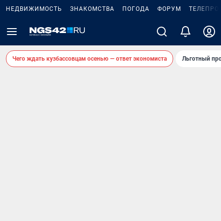
НЕДВИЖИМОСТЬ
ЗНАКОМСТВА
ПОГОДА
ФОРУМ
ТЕЛЕПРО
Чего ждать кузбассовцам осенью — ответ экономиста
Льготный про