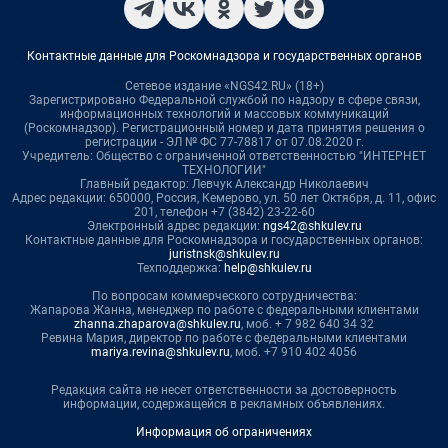
Контактные данные для Роскомнадзора и государственных органов
Сетевое издание «NGS42.RU» (18+)
Зарегистрировано Федеральной службой по надзору в сфере связи,
информационных технологий и массовых коммуникаций
(Роскомнадзор). Регистрационный номер и дата принятия решения о
регистрации - ЭЛ № ФС 77-78817 от 07.08.2020 г.
Учредитель: Общество с ограниченной ответственностью "ИНТЕРНЕТ
ТЕХНОЛОГИИ"
Главный редактор: Левчук Александр Николаевич
Адрес редакции: 650000, Россия, Кемерово, ул. 50 лет Октября, д. 11, офис
201, телефон +7 (3842) 23-22-60
Электронный адрес редакции:
ngs42@shkulev.ru
Контактные данные для Роскомнадзора и государственных органов:
juristnsk@shkulev.ru
Техподдержка:
help@shkulev.ru
По вопросам коммерческого сотрудничества:
Жапарова Жанна, менеджер по работе с федеральными клиентами
zhanna.zhaparova@shkulev.ru
, моб. + 7 982 640 34 32
Ревина Мария, директор по работе с федеральными клиентами
mariya.revina@shkulev.ru
, моб. +7 910 402 4056
Редакция сайта не несет ответственности за достоверность
информации, содержащейся в рекламных объявлениях.
Информация об ограничениях