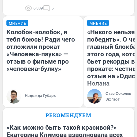
6 389
5
МНЕНИЕ
МНЕНИЕ
Колобок-колобок, я
«Никого нельзя
тебя боюсь! Ради чего
победить». О ч
отложили прокат
главный блокба
«Человека-паука» —
этого года, кот
отзыв о фильме про
бьет рекорды в
«человека-булку»
прокате: честн
отзыв на «Одис
Нолана
Стас Соколов
Надежда Губарь
Эксперт
РЕКОМЕНДУЕМ
«Как можно быть такой красивой?»
Екатерина Климова взволновала всех