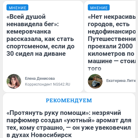
МНЕНИЕ
МНЕНИЕ
«Всей душой
«Нет некрасивы
ненавидела бег»:
городов, есть
кемеровчанка
недофинансиро
рассказала, как стать
Путешественни
спортсменом, если до
проехали 2000
30 сидел на диване
километров по 
машине — стоил
того
Елена Денисова
Екатерина Литк
Корреспондент NGS42.RU
РЕКОМЕНДУЕМ
«Протянуть руку помощи»: незрячий
парфюмер создал «уютный» аромат для
тех, кому страшно, — он уже увековечил
в духах Новосибирск