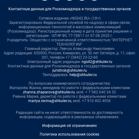
Контактные данные для Роскомнадзора и государственных органов
Сетевое издание «NGS42.RU» (18+)
Зарегистрировано Федеральной службой по надзору в сфере связи,
информационных технологий и массовых коммуникаций
(Роскомнадзор). Регистрационный номер и дата принятия решения о
регистрации - ЭЛ № ФС 77-78817 от 07.08.2020 г.
Учредитель: Общество с ограниченной ответственностью "ИНТЕРНЕТ
ТЕХНОЛОГИИ"
Главный редактор: Левчук Александр Николаевич
Адрес редакции: 650000, Россия, Кемерово, ул. 50 лет Октября, д. 11, офис
201, телефон +7 (3842) 23-22-60
Электронный адрес редакции:
ngs42@shkulev.ru
Контактные данные для Роскомнадзора и государственных органов:
juristnsk@shkulev.ru
Техподдержка:
help@shkulev.ru
По вопросам коммерческого сотрудничества:
Жапарова Жанна, менеджер по работе с федеральными клиентами
zhanna.zhaparova@shkulev.ru
, моб. + 7 982 640 34 32
Ревина Мария, директор по работе с федеральными клиентами
mariya.revina@shkulev.ru
, моб. +7 910 402 4056
Редакция сайта не несет ответственности за достоверность
информации, содержащейся в рекламных объявлениях.
Информация об ограничениях
Политика использования cookies