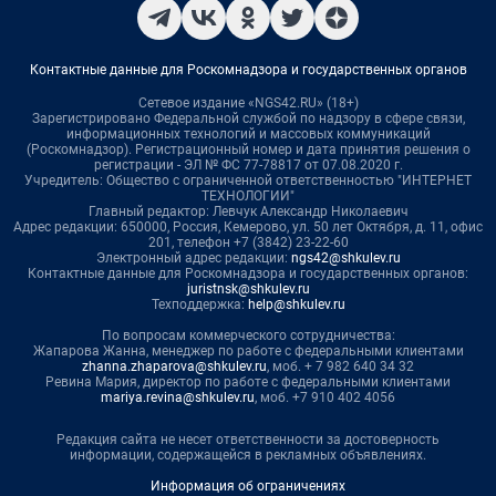
Контактные данные для Роскомнадзора и государственных органов
Сетевое издание «NGS42.RU» (18+)
Зарегистрировано Федеральной службой по надзору в сфере связи,
информационных технологий и массовых коммуникаций
(Роскомнадзор). Регистрационный номер и дата принятия решения о
регистрации - ЭЛ № ФС 77-78817 от 07.08.2020 г.
Учредитель: Общество с ограниченной ответственностью "ИНТЕРНЕТ
ТЕХНОЛОГИИ"
Главный редактор: Левчук Александр Николаевич
Адрес редакции: 650000, Россия, Кемерово, ул. 50 лет Октября, д. 11, офис
201, телефон +7 (3842) 23-22-60
Электронный адрес редакции:
ngs42@shkulev.ru
Контактные данные для Роскомнадзора и государственных органов:
juristnsk@shkulev.ru
Техподдержка:
help@shkulev.ru
По вопросам коммерческого сотрудничества:
Жапарова Жанна, менеджер по работе с федеральными клиентами
zhanna.zhaparova@shkulev.ru
, моб. + 7 982 640 34 32
Ревина Мария, директор по работе с федеральными клиентами
mariya.revina@shkulev.ru
, моб. +7 910 402 4056
Редакция сайта не несет ответственности за достоверность
информации, содержащейся в рекламных объявлениях.
Информация об ограничениях