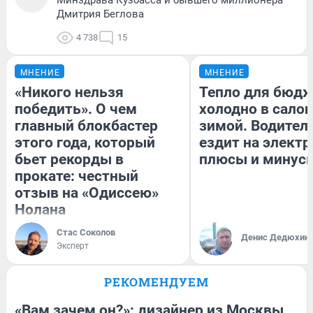
Дмитрия Беглова
4 738
15
МНЕНИЕ
МНЕНИЕ
«Никого нельзя
Тепло для бюдж
победить». О чем
холодно в сало
главный блокбастер
зимой. Водитель
этого года, который
ездит на электр
бьет рекорды в
плюсы и минус
прокате: честный
отзыв на «Одиссею»
Нолана
Стас Соколов
Денис Дедюхин
Эксперт
РЕКОМЕНДУЕМ
«Вам зачем он?»: дизайнер из Москвы