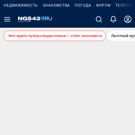
НЕДВИЖИМОСТЬ
ЗНАКОМСТВА
ПОГОДА
ФОРУМ
ТЕЛЕПРО
Чего ждать кузбассовцам осенью — ответ экономиста
Льготный про