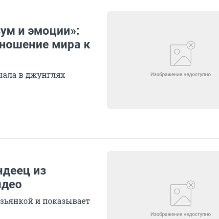
зум и эмоции»:
ношение мира к
чала в джунглях
ндеец из
идео
езьянкой и показывает