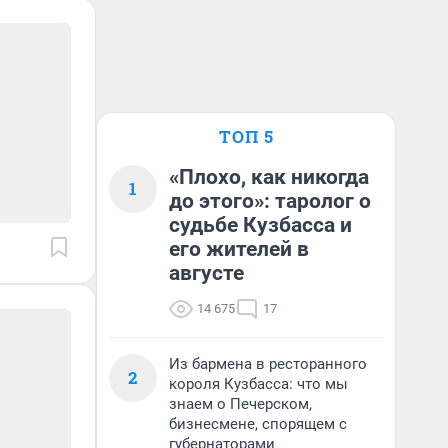
ТОП 5
«Плохо, как никогда
1
до этого»: таролог о
судьбе Кузбасса и
его жителей в
августе
14 675
17
Из бармена в ресторанного
2
короля Кузбасса: что мы
знаем о Печерском,
бизнесмене, спорящем с
губернаторами