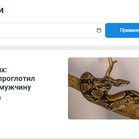
и
Примен
х:
проглотил
 мужчину
й