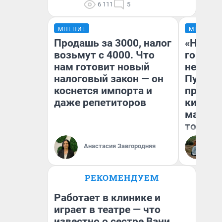
6 111
5
МНЕНИЕ
МНЕНИЕ
Продашь за 3000, налог
«Нет н
возьмут с 4000. Что
городов
нам готовит новый
недофи
налоговый закон — он
Путеше
коснется импорта и
проеха
даже репетиторов
киломе
машине
того
Анастасия Завгородняя
Ек
РЕКОМЕНДУЕМ
Работает в клинике и
играет в театре — что
известно о сестре Вани