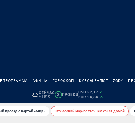
ЛЕПРОГРАММА
АФИША
ГОРОСКОП
КУРСЫ ВАЛЮТ
ZODY
ПР
USD 82,17
СЕЙЧАС
3
ПРОБКИ
+18°C
EUR 94,84
ый проезд с картой «Мир»
Кузбасский мэр-взяточник хочет домой