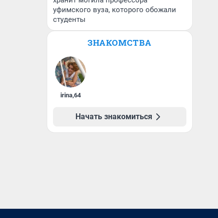
хранит могила профессора
уфимского вуза, которого обожали
студенты
ЗНАКОМСТВА
irina
,
64
Начать знакомиться