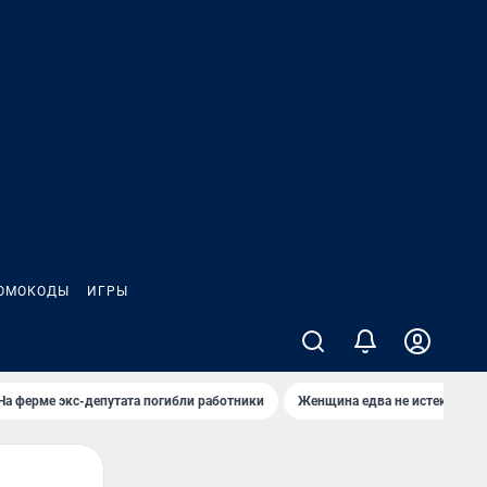
ОМОКОДЫ
ИГРЫ
На ферме экс-депутата погибли работники
Женщина едва не истекла кро