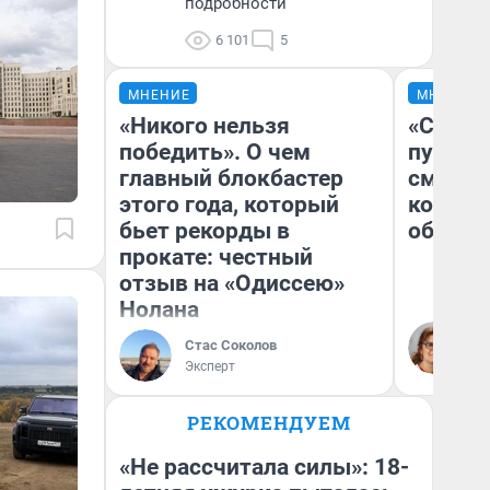
подробности
6 101
5
МНЕНИЕ
МНЕНИЕ
«Никого нельзя
«Спутал
победить». О чем
пургу».
главный блокбастер
смерте
этого года, который
которы
бьет рекорды в
обнару
прокате: честный
отзыв на «Одиссею»
Нолана
Ир
Гл
Стас Соколов
«Р
Эксперт
Во
РЕКОМЕНДУЕМ
«Не рассчитала силы»: 18-