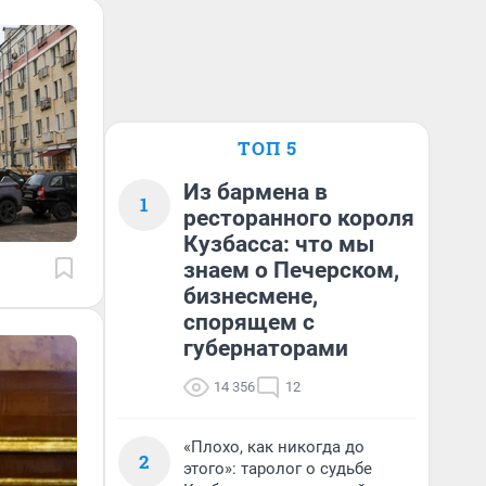
ТОП 5
Из бармена в
1
ресторанного короля
Кузбасса: что мы
знаем о Печерском,
бизнесмене,
спорящем с
губернаторами
14 356
12
«Плохо, как никогда до
2
этого»: таролог о судьбе