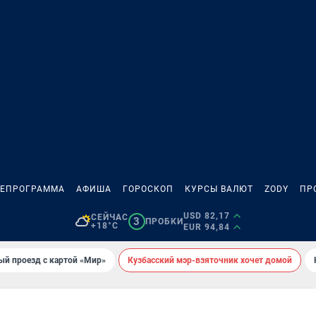
ЛЕПРОГРАММА
АФИША
ГОРОСКОП
КУРСЫ ВАЛЮТ
ZODY
ПР
USD 82,17
СЕЙЧАС
3
ПРОБКИ
+18°C
EUR 94,84
ый проезд с картой «Мир»
Кузбасский мэр-взяточник хочет домой