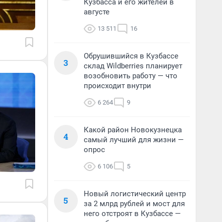
Кузбасса и его жителей в
августе
13 511
16
Обрушившийся в Кузбассе
3
склад Wildberries планирует
возобновить работу — что
происходит внутри
6 264
9
Какой район Новокузнецка
4
самый лучший для жизни —
опрос
6 106
5
Новый логистический центр
5
за 2 млрд рублей и мост для
него отстроят в Кузбассе —