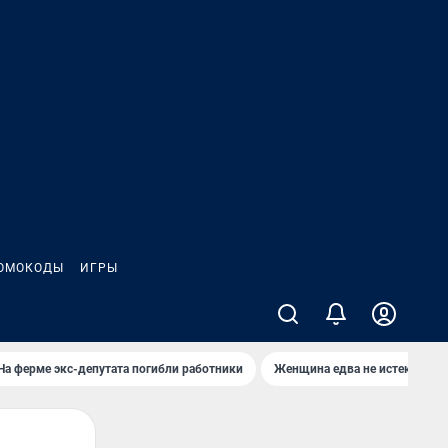
ОМОКОДЫ
ИГРЫ
На ферме экс-депутата погибли работники
Женщина едва не истекла кро