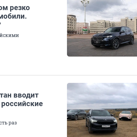
ом резко
мобили.
?
ийскими
стан вводит
 российские
сть раз