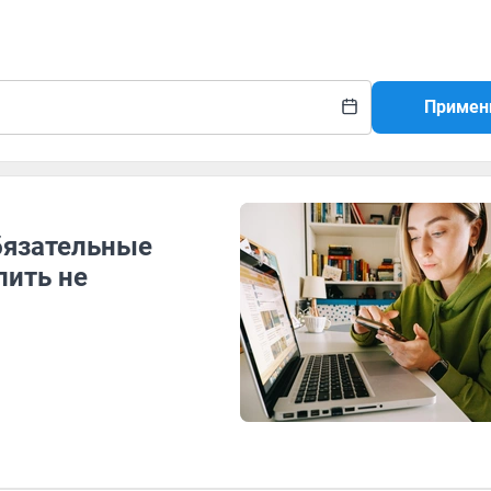
Примен
бязательные
пить не