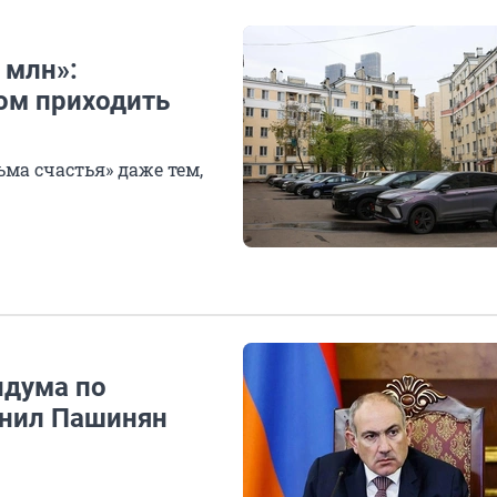
 млн»:
ом приходить
ма счастья» даже тем,
ндума по
снил Пашинян