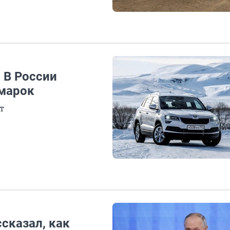
 В России
омарок
т
сказал, как