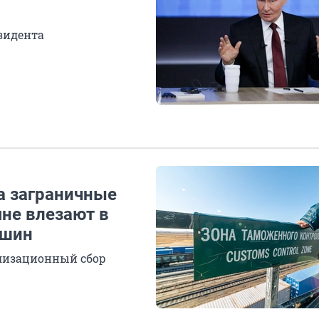
зидента
на заграничные
яне влезают в
ашин
илизационный сбор