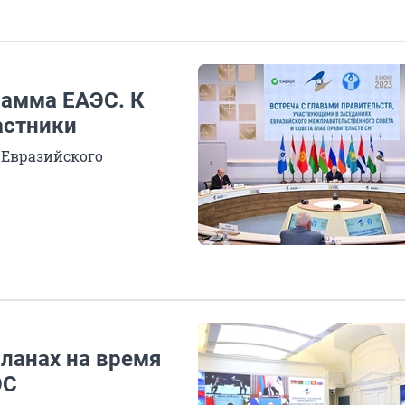
рамма ЕАЭС. К
астники
 Евразийского
планах на время
ЭС