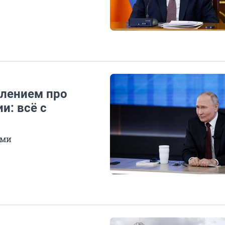
влением про
и: всё с
ами