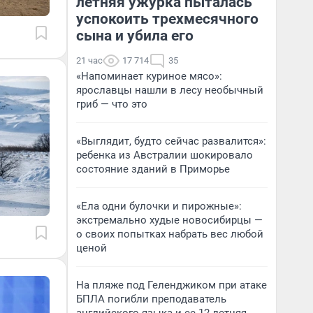
летняя ужурка пыталась
успокоить трехмесячного
сына и убила его
21 час
17 714
35
«Напоминает куриное мясо»:
ярославцы нашли в лесу необычный
гриб — что это
«Выглядит, будто сейчас развалится»:
ребенка из Австралии шокировало
состояние зданий в Приморье
«Ела одни булочки и пирожные»:
экстремально худые новосибирцы —
о своих попытках набрать вес любой
ценой
На пляже под Геленджиком при атаке
БПЛА погибли преподаватель