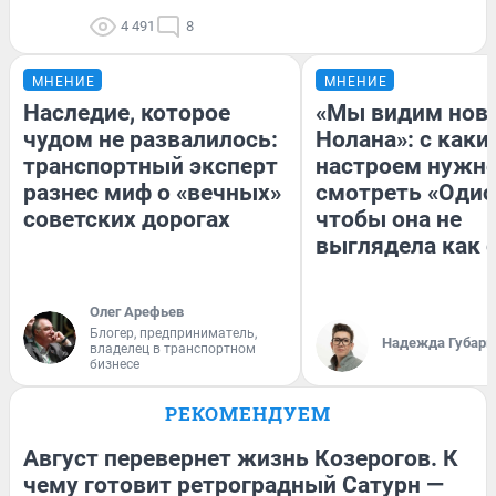
4 491
8
МНЕНИЕ
МНЕНИЕ
Наследие, которое
«Мы видим нов
чудом не развалилось:
Нолана»: с каки
транспортный эксперт
настроем нужн
разнес миф о «вечных»
смотреть «Одис
советских дорогах
чтобы она не
выглядела как 
Олег Арефьев
Блогер, предприниматель,
Надежда Губарь
владелец в транспортном
бизнесе
РЕКОМЕНДУЕМ
Август перевернет жизнь Козерогов. К
чему готовит ретроградный Сатурн —