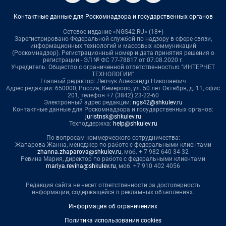
Контактные данные для Роскомнадзора и государственных органов
Сетевое издание «NGS42.RU» (18+)
Зарегистрировано Федеральной службой по надзору в сфере связи,
информационных технологий и массовых коммуникаций
(Роскомнадзор). Регистрационный номер и дата принятия решения о
регистрации - ЭЛ № ФС 77-78817 от 07.08.2020 г.
Учредитель: Общество с ограниченной ответственностью "ИНТЕРНЕТ
ТЕХНОЛОГИИ"
Главный редактор: Левчук Александр Николаевич
Адрес редакции: 650000, Россия, Кемерово, ул. 50 лет Октября, д. 11, офис
201, телефон +7 (3842) 23-22-60
Электронный адрес редакции:
ngs42@shkulev.ru
Контактные данные для Роскомнадзора и государственных органов:
juristnsk@shkulev.ru
Техподдержка:
help@shkulev.ru
По вопросам коммерческого сотрудничества:
Жапарова Жанна, менеджер по работе с федеральными клиентами
zhanna.zhaparova@shkulev.ru
, моб. + 7 982 640 34 32
Ревина Мария, директор по работе с федеральными клиентами
mariya.revina@shkulev.ru
, моб. +7 910 402 4056
Редакция сайта не несет ответственности за достоверность
информации, содержащейся в рекламных объявлениях.
Информация об ограничениях
Политика использования cookies