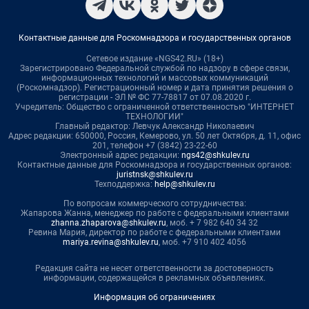
Контактные данные для Роскомнадзора и государственных органов
Сетевое издание «NGS42.RU» (18+)
Зарегистрировано Федеральной службой по надзору в сфере связи,
информационных технологий и массовых коммуникаций
(Роскомнадзор). Регистрационный номер и дата принятия решения о
регистрации - ЭЛ № ФС 77-78817 от 07.08.2020 г.
Учредитель: Общество с ограниченной ответственностью "ИНТЕРНЕТ
ТЕХНОЛОГИИ"
Главный редактор: Левчук Александр Николаевич
Адрес редакции: 650000, Россия, Кемерово, ул. 50 лет Октября, д. 11, офис
201, телефон +7 (3842) 23-22-60
Электронный адрес редакции:
ngs42@shkulev.ru
Контактные данные для Роскомнадзора и государственных органов:
juristnsk@shkulev.ru
Техподдержка:
help@shkulev.ru
По вопросам коммерческого сотрудничества:
Жапарова Жанна, менеджер по работе с федеральными клиентами
zhanna.zhaparova@shkulev.ru
, моб. + 7 982 640 34 32
Ревина Мария, директор по работе с федеральными клиентами
mariya.revina@shkulev.ru
, моб. +7 910 402 4056
Редакция сайта не несет ответственности за достоверность
информации, содержащейся в рекламных объявлениях.
Информация об ограничениях