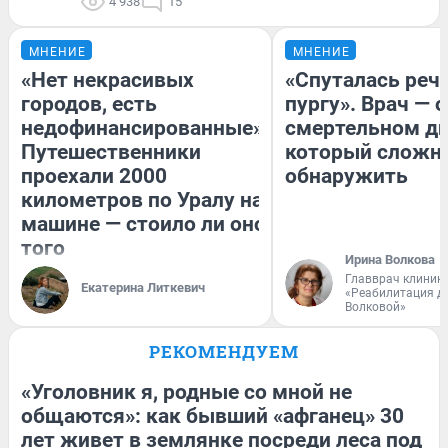
4 938
15
МНЕНИЕ
МНЕНИЕ
«Нет некрасивых
«Спуталась речь
городов, есть
пургу». Врач — о
недофинансированные».
смертельном ди
Путешественники
который сложн
проехали 2000
обнаружить
километров по Уралу на
машине — стоило ли оно
того
Ирина Волкова
Главврач клиник
Екатерина Литкевич
«Реабилитация д
Волковой»
РЕКОМЕНДУЕМ
«Уголовник я, родные со мной не
общаются»: как бывший «афганец» 30
лет живет в землянке посреди леса под