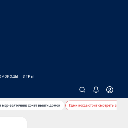
ОМОКОДЫ
ИГРЫ
й мэр-взяточник хочет выйти домой
Где и когда стоит смотреть звездоп