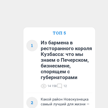
ТОП 5
Из бармена в
1
ресторанного короля
Кузбасса: что мы
знаем о Печерском,
бизнесмене,
спорящем с
губернаторами
14 158
12
Какой район Новокузнецка
2
самый лучший для жизни —