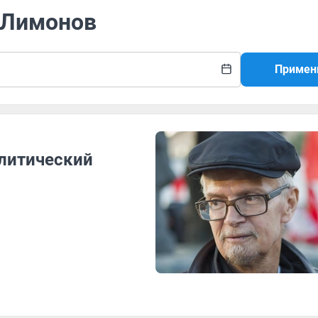
д Лимонов
Примен
олитический