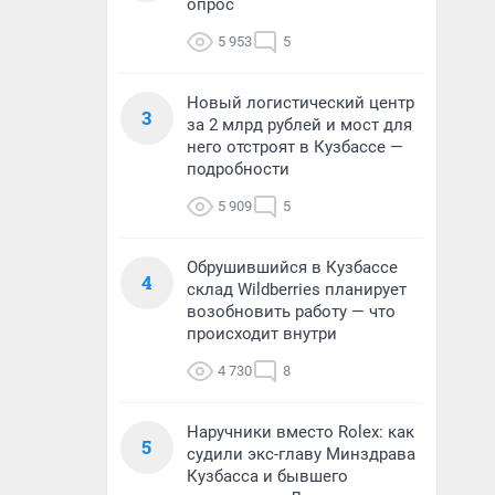
опрос
5 953
5
Новый логистический центр
3
за 2 млрд рублей и мост для
него отстроят в Кузбассе —
подробности
5 909
5
Обрушившийся в Кузбассе
4
склад Wildberries планирует
возобновить работу — что
происходит внутри
4 730
8
Наручники вместо Rolex: как
5
судили экс-главу Минздрава
Кузбасса и бывшего