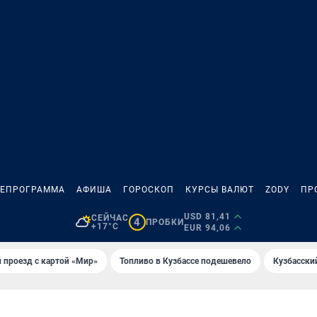
ЛЕПРОГРАММА
АФИША
ГОРОСКОП
КУРСЫ ВАЛЮТ
ZODY
ПР
USD 81,41
СЕЙЧАС
4
ПРОБКИ
+17°C
EUR 94,06
 проезд с картой «Мир»
Топливо в Кузбассе подешевело
Кузбасски