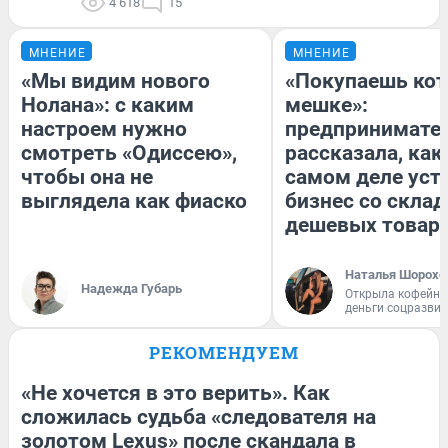
4 618
15
МНЕНИЕ
МНЕНИЕ
«Мы видим нового
«Покупаешь кот
Нолана»: с каким
мешке»:
настроем нужно
предпринимате
смотреть «Одиссею»,
рассказала, как
чтобы она не
самом деле уст
выглядела как фиаско
бизнес со скла
дешевых товар
Наталья Шорохо
Надежда Губарь
Открыла кофейну
деньги соцразви
РЕКОМЕНДУЕМ
«Не хочется в это верить». Как
сложилась судьба «следователя на
золотом Lexus» после скандала в