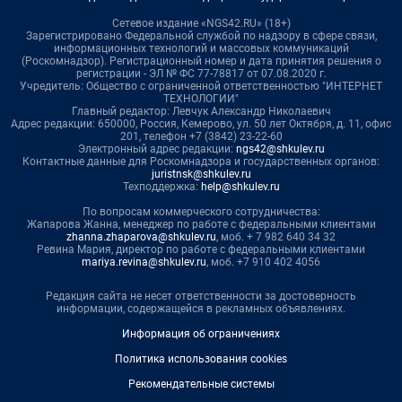
Сетевое издание «NGS42.RU» (18+)
Зарегистрировано Федеральной службой по надзору в сфере связи,
информационных технологий и массовых коммуникаций
(Роскомнадзор). Регистрационный номер и дата принятия решения о
регистрации - ЭЛ № ФС 77-78817 от 07.08.2020 г.
Учредитель: Общество с ограниченной ответственностью "ИНТЕРНЕТ
ТЕХНОЛОГИИ"
Главный редактор: Левчук Александр Николаевич
Адрес редакции: 650000, Россия, Кемерово, ул. 50 лет Октября, д. 11, офис
201, телефон +7 (3842) 23-22-60
Электронный адрес редакции:
ngs42@shkulev.ru
Контактные данные для Роскомнадзора и государственных органов:
juristnsk@shkulev.ru
Техподдержка:
help@shkulev.ru
По вопросам коммерческого сотрудничества:
Жапарова Жанна, менеджер по работе с федеральными клиентами
zhanna.zhaparova@shkulev.ru
, моб. + 7 982 640 34 32
Ревина Мария, директор по работе с федеральными клиентами
mariya.revina@shkulev.ru
, моб. +7 910 402 4056
Редакция сайта не несет ответственности за достоверность
информации, содержащейся в рекламных объявлениях.
Информация об ограничениях
Политика использования cookies
Рекомендательные системы