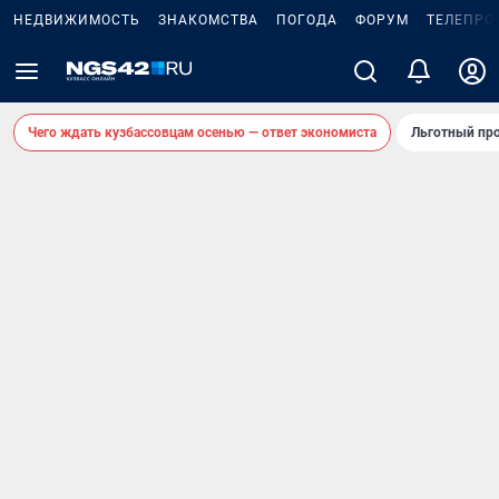
НЕДВИЖИМОСТЬ
ЗНАКОМСТВА
ПОГОДА
ФОРУМ
ТЕЛЕПРО
Чего ждать кузбассовцам осенью — ответ экономиста
Льготный про