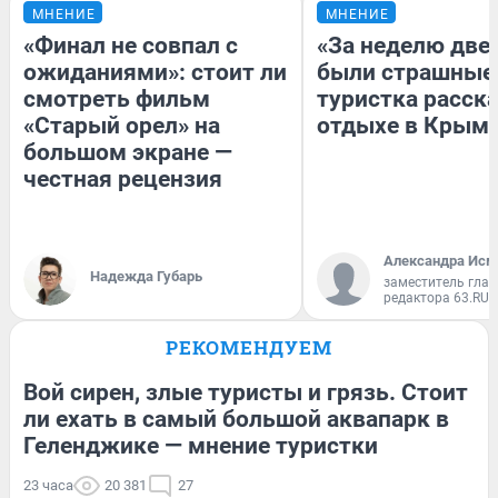
МНЕНИЕ
МНЕНИЕ
«Финал не совпал с
«За неделю две
ожиданиями»: стоит ли
были страшные
смотреть фильм
туристка расска
«Старый орел» на
отдыхе в Крым
большом экране —
честная рецензия
Александра Исм
Надежда Губарь
заместитель глав
редактора 63.RU
РЕКОМЕНДУЕМ
Вой сирен, злые туристы и грязь. Стоит
ли ехать в самый большой аквапарк в
Геленджике — мнение туристки
23 часа
20 381
27