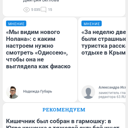
5 035
15
МНЕНИЕ
МНЕНИЕ
«Мы видим нового
«За неделю две
Нолана»: с каким
были страшные
настроем нужно
туристка расска
смотреть «Одиссею»,
отдыхе в Крым
чтобы она не
выглядела как фиаско
Александра Исм
Надежда Губарь
заместитель глав
редактора 63.RU
РЕКОМЕНДУЕМ
Кишечник был собран в гармошку: в
Югре кошечка с тяжелой судьбой ищет