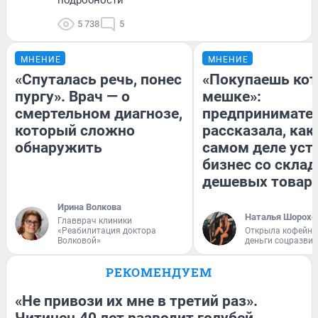
5 738
5
МНЕНИЕ
МНЕНИЕ
«Спуталась речь, понес
«Покупаешь кот
пургу». Врач — о
мешке»:
смертельном диагнозе,
предпринимате
который сложно
рассказала, как
обнаружить
самом деле уст
бизнес со скла
дешевых товар
Ирина Волкова
Наталья Шорохо
Главврач клиники
«Реабилитация доктора
Открыла кофейну
Волковой»
деньги соцразви
РЕКОМЕНДУЕМ
«Не привози их мне в третий раз».
Читинец 40 лет разводит голубей,