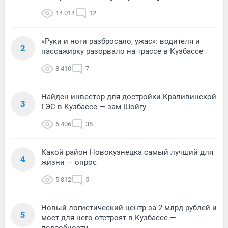
14 014
12
«Руки и ноги разбросало, ужас»: водителя и
2
пассажирку разорвало на трассе в Кузбассе
8 410
7
Найден инвестор для достройки Крапивинской
3
ГЭС в Кузбассе — зам Шойгу
6 406
35
Какой район Новокузнецка самый лучший для
4
жизни — опрос
5 812
5
Новый логистический центр за 2 млрд рублей и
5
мост для него отстроят в Кузбассе —
подробности