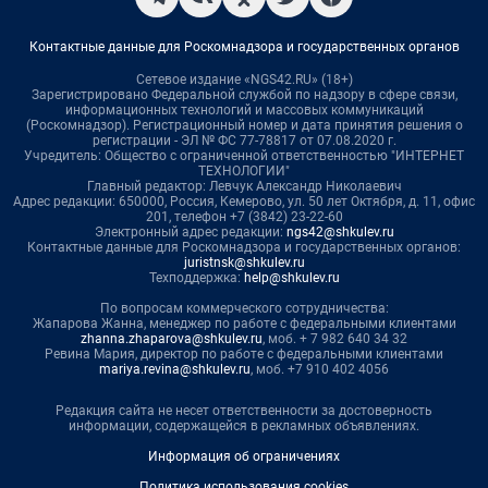
Контактные данные для Роскомнадзора и государственных органов
Сетевое издание «NGS42.RU» (18+)
Зарегистрировано Федеральной службой по надзору в сфере связи,
информационных технологий и массовых коммуникаций
(Роскомнадзор). Регистрационный номер и дата принятия решения о
регистрации - ЭЛ № ФС 77-78817 от 07.08.2020 г.
Учредитель: Общество с ограниченной ответственностью "ИНТЕРНЕТ
ТЕХНОЛОГИИ"
Главный редактор: Левчук Александр Николаевич
Адрес редакции: 650000, Россия, Кемерово, ул. 50 лет Октября, д. 11, офис
201, телефон +7 (3842) 23-22-60
Электронный адрес редакции:
ngs42@shkulev.ru
Контактные данные для Роскомнадзора и государственных органов:
juristnsk@shkulev.ru
Техподдержка:
help@shkulev.ru
По вопросам коммерческого сотрудничества:
Жапарова Жанна, менеджер по работе с федеральными клиентами
zhanna.zhaparova@shkulev.ru
, моб. + 7 982 640 34 32
Ревина Мария, директор по работе с федеральными клиентами
mariya.revina@shkulev.ru
, моб. +7 910 402 4056
Редакция сайта не несет ответственности за достоверность
информации, содержащейся в рекламных объявлениях.
Информация об ограничениях
Политика использования cookies