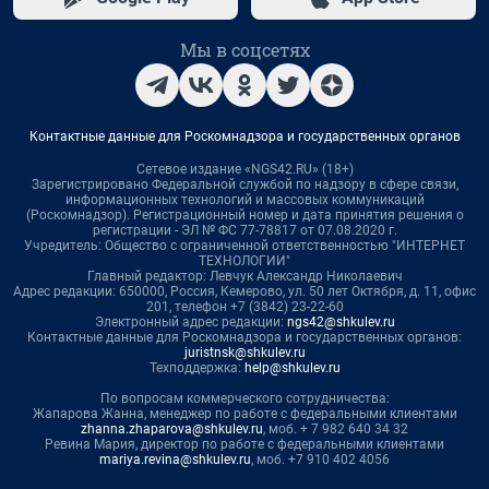
Мы в соцсетях
Контактные данные для Роскомнадзора и государственных органов
Сетевое издание «NGS42.RU» (18+)
Зарегистрировано Федеральной службой по надзору в сфере связи,
информационных технологий и массовых коммуникаций
(Роскомнадзор). Регистрационный номер и дата принятия решения о
регистрации - ЭЛ № ФС 77-78817 от 07.08.2020 г.
Учредитель: Общество с ограниченной ответственностью "ИНТЕРНЕТ
ТЕХНОЛОГИИ"
Главный редактор: Левчук Александр Николаевич
Адрес редакции: 650000, Россия, Кемерово, ул. 50 лет Октября, д. 11, офис
201, телефон +7 (3842) 23-22-60
Электронный адрес редакции:
ngs42@shkulev.ru
Контактные данные для Роскомнадзора и государственных органов:
juristnsk@shkulev.ru
Техподдержка:
help@shkulev.ru
По вопросам коммерческого сотрудничества:
Жапарова Жанна, менеджер по работе с федеральными клиентами
zhanna.zhaparova@shkulev.ru
, моб. + 7 982 640 34 32
Ревина Мария, директор по работе с федеральными клиентами
mariya.revina@shkulev.ru
, моб. +7 910 402 4056