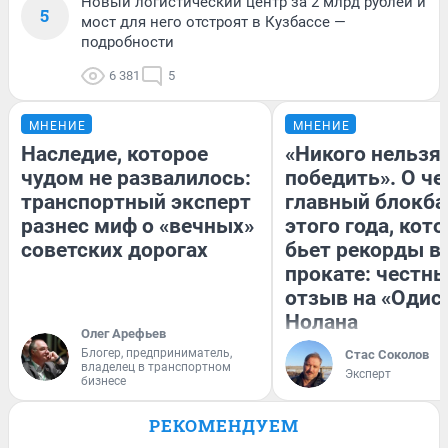
Новый логистический центр за 2 млрд рублей и
5
мост для него отстроят в Кузбассе —
подробности
6 381
5
МНЕНИЕ
МНЕНИЕ
Наследие, которое
«Никого нельзя
чудом не развалилось:
победить». О ч
транспортный эксперт
главный блокба
разнес миф о «вечных»
этого года, кот
советских дорогах
бьет рекорды в
прокате: честн
отзыв на «Одис
Нолана
Олег Арефьев
Блогер, предприниматель,
Стас Соколов
владелец в транспортном
Эксперт
бизнесе
РЕКОМЕНДУЕМ