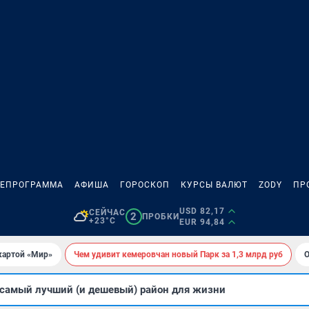
ЛЕПРОГРАММА
АФИША
ГОРОСКОП
КУРСЫ ВАЛЮТ
ZODY
ПР
USD 82,17
СЕЙЧАС
2
ПРОБКИ
+23°C
EUR 94,84
картой «Мир»
Чем удивит кемеровчан новый Парк за 1,3 млрд руб
О
 самый лучший (и дешевый) район для жизни