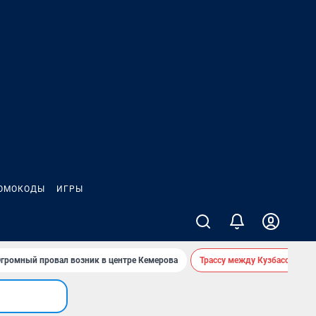
ОМОКОДЫ
ИГРЫ
громный провал возник в центре Кемерова
Трассу между Кузбассом и 