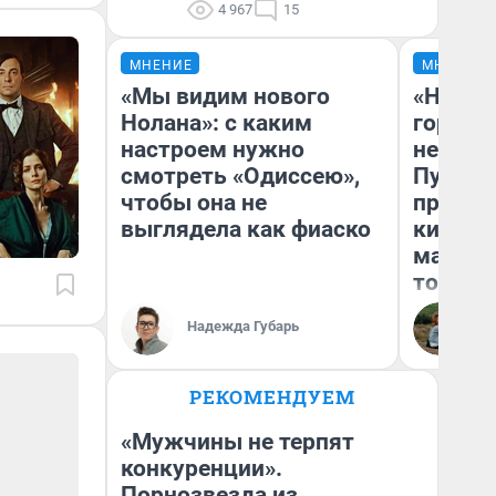
4 967
15
МНЕНИЕ
МНЕНИЕ
«Мы видим нового
«Нет н
Нолана»: с каким
городов
настроем нужно
недофи
смотреть «Одиссею»,
Путеше
чтобы она не
проеха
выглядела как фиаско
киломе
машине
того
Надежда Губарь
Ек
РЕКОМЕНДУЕМ
«Мужчины не терпят
конкуренции».
Порнозвезда из