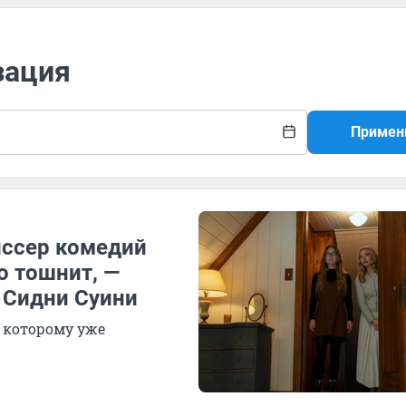
зация
Примен
иссер комедий
о тошнит, —
 Сидни Суини
 которому уже