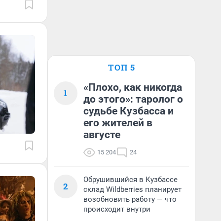
ТОП 5
«Плохо, как никогда
1
до этого»: таролог о
судьбе Кузбасса и
его жителей в
августе
15 204
24
Обрушившийся в Кузбассе
2
склад Wildberries планирует
возобновить работу — что
происходит внутри