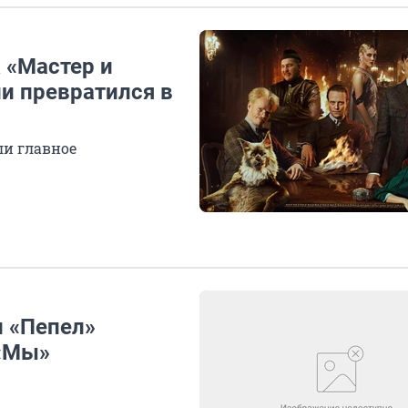
к «Мастер и
и превратился в
ли главное
 «Пепел»
 «Мы»