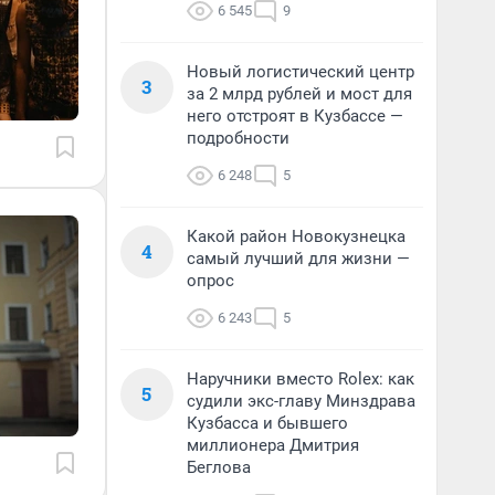
6 545
9
Новый логистический центр
3
за 2 млрд рублей и мост для
него отстроят в Кузбассе —
подробности
6 248
5
Какой район Новокузнецка
4
самый лучший для жизни —
опрос
6 243
5
Наручники вместо Rolex: как
5
судили экс-главу Минздрава
Кузбасса и бывшего
миллионера Дмитрия
Беглова