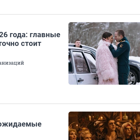
6 года: главные
точно стоит
ранизаций
е ожидаемые