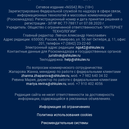
Сетевое издание «NGS42.RU» (18+)
Зарегистрировано Федеральной службой по надзору в сфере связи,
информационных технологий и массовых коммуникаций
(Роскомнадзор). Регистрационный номер и дата принятия решения о
регистрации - ЭЛ № ФС 77-78817 от 07.08.2020 г.
Учредитель: Общество с ограниченной ответственностью "ИНТЕРНЕТ
ТЕХНОЛОГИИ"
Главный редактор: Левчук Александр Николаевич
Адрес редакции: 650000, Россия, Кемерово, ул. 50 лет Октября, д. 11, офис
201, телефон +7 (3842) 23-22-60
Электронный адрес редакции:
ngs42@shkulev.ru
Контактные данные для Роскомнадзора и государственных органов:
juristnsk@shkulev.ru
Техподдержка:
help@shkulev.ru
По вопросам коммерческого сотрудничества:
Жапарова Жанна, менеджер по работе с федеральными клиентами
zhanna.zhaparova@shkulev.ru
, моб. + 7 982 640 34 32
Ревина Мария, директор по работе с федеральными клиентами
mariya.revina@shkulev.ru
, моб. +7 910 402 4056
Редакция сайта не несет ответственности за достоверность
информации, содержащейся в рекламных объявлениях.
Информация об ограничениях
Политика использования cookies
Рекомендательные системы