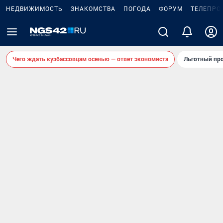
НЕДВИЖИМОСТЬ
ЗНАКОМСТВА
ПОГОДА
ФОРУМ
ТЕЛЕПРО
Чего ждать кузбассовцам осенью — ответ экономиста
Льготный про