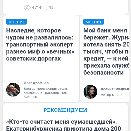
4 714
15
МНЕНИЕ
МНЕНИЕ
Наследие, которое
Мой банк меня
чудом не развалилось:
бережет. Журн
транспортный эксперт
хотела снять 20
разнес миф о «вечных»
тысяч, чтобы п
советских дорогах
кредит, — к ней
приехала служб
безопасности
Олег Арефьев
Блогер, предприниматель,
Ксения Владими
владелец в транспортном
Автор мнения
бизнесе
РЕКОМЕНДУЕМ
«Кто-то считает меня сумасшедшей».
Екатеринбурженка приютила дома 200