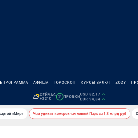
ЛЕПРОГРАММА
АФИША
ГОРОСКОП
КУРСЫ ВАЛЮТ
ZODY
ПР
USD 82,17
СЕЙЧАС
2
ПРОБКИ
+22°C
EUR 94,84
картой «Мир»
Чем удивит кемеровчан новый Парк за 1,3 млрд руб
О