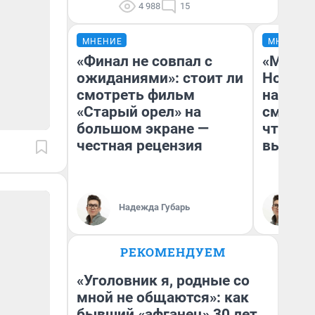
4 988
15
МНЕНИЕ
МНЕНИЕ
«Финал не совпал с
«Мы ви
ожиданиями»: стоит ли
Нолана
смотреть фильм
настро
«Старый орел» на
смотре
большом экране —
чтобы 
честная рецензия
выгляд
Надежда Губарь
На
РЕКОМЕНДУЕМ
«Уголовник я, родные со
мной не общаются»: как
бывший «афганец» 30 лет