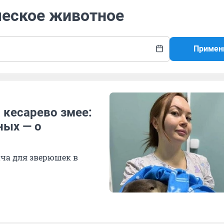
ческое животное
Примен
 кесарево змее:
ных — о
ача для зверюшек в