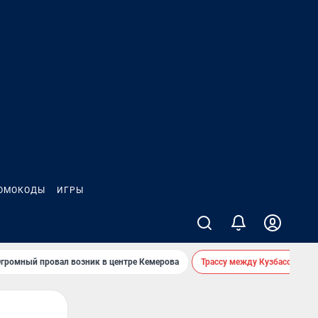
ОМОКОДЫ
ИГРЫ
громный провал возник в центре Кемерова
Трассу между Кузбассом и 