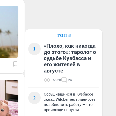
ТОП 5
«Плохо, как никогда
1
до этого»: таролог о
судьбе Кузбасса и
его жителей в
августе
15 228
24
Обрушившийся в Кузбассе
2
склад Wildberries планирует
возобновить работу — что
происходит внутри