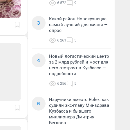
6 572
9
Какой район Новокузнецка
3
самый лучший для жизни —
опрос
6 261
5
Новый логистический центр
4
за 2 млрд рублей и мост для
него отстроят в Кузбассе —
подробности
6 256
5
Наручники вместо Rolex: как
5
судили экс-главу Минздрава
Кузбасса и бывшего
миллионера Дмитрия
Беглова