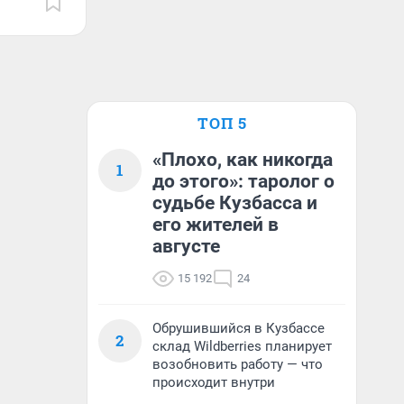
ТОП 5
«Плохо, как никогда
1
до этого»: таролог о
судьбе Кузбасса и
его жителей в
августе
15 192
24
Обрушившийся в Кузбассе
2
склад Wildberries планирует
возобновить работу — что
происходит внутри