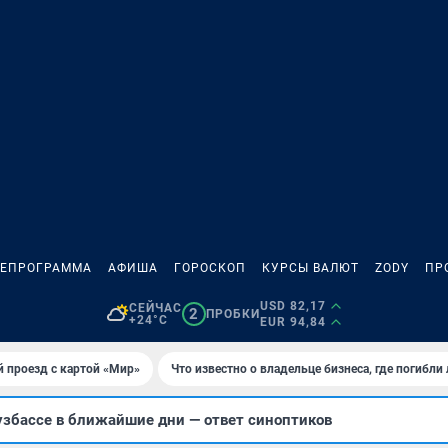
ЛЕПРОГРАММА
АФИША
ГОРОСКОП
КУРСЫ ВАЛЮТ
ZODY
ПР
USD 82,17
СЕЙЧАС
2
ПРОБКИ
+24°C
EUR 94,84
 проезд с картой «Мир»
Что известно о владельце бизнеса, где погибли
узбассе в ближайшие дни — ответ синоптиков