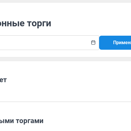
онные торги
Примен
ет
ными торгами