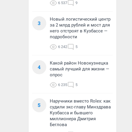
6 537
9
Новый логистический центр
3
за 2 млрд рублей и мост для
него отстроят в Кузбассе —
подробности
6 242
5
Какой район Новокузнецка
4
самый лучший для жизни —
опрос
6 235
5
Наручники вместо Rolex: как
5
судили экс-главу Минздрава
Кузбасса и бывшего
миллионера Дмитрия
Беглова