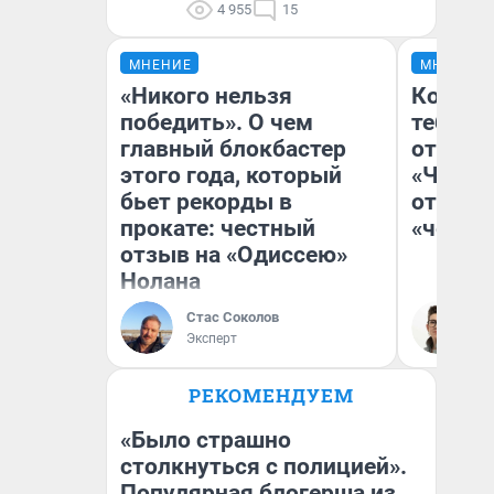
4 955
15
МНЕНИЕ
МНЕНИЕ
«Никого нельзя
Колобо
победить». О чем
тебя бо
главный блокбастер
отложи
этого года, который
«Челов
бьет рекорды в
отзыв 
прокате: честный
«челов
отзыв на «Одиссею»
Нолана
Стас Соколов
На
Эксперт
РЕКОМЕНДУЕМ
«Было страшно
столкнуться с полицией».
Популярная блогерша из