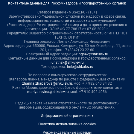
Контактные данные для Роскомнадзора и государственных органов
Сетевое издание «NGS42.RU» (18+)
Зарегистрировано Федеральной службой по надзору в сфере связи,
информационных технологий и массовых коммуникаций
(Роскомнадзор). Регистрационный номер и дата принятия решения о
регистрации - ЭЛ № ФС 77-78817 от 07.08.2020 г.
Учредитель: Общество с ограниченной ответственностью "ИНТЕРНЕТ
ТЕХНОЛОГИИ"
Главный редактор: Левчук Александр Николаевич
Адрес редакции: 650000, Россия, Кемерово, ул. 50 лет Октября, д. 11, офис
201, телефон +7 (3842) 23-22-60
Электронный адрес редакции:
ngs42@shkulev.ru
Контактные данные для Роскомнадзора и государственных органов:
juristnsk@shkulev.ru
Техподдержка:
help@shkulev.ru
По вопросам коммерческого сотрудничества:
Жапарова Жанна, менеджер по работе с федеральными клиентами
zhanna.zhaparova@shkulev.ru
, моб. + 7 982 640 34 32
Ревина Мария, директор по работе с федеральными клиентами
mariya.revina@shkulev.ru
, моб. +7 910 402 4056
Редакция сайта не несет ответственности за достоверность
информации, содержащейся в рекламных объявлениях.
Информация об ограничениях
Политика использования cookies
Рекомендательные системы