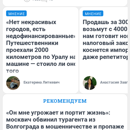
МНЕНИЕ
МНЕНИЕ
«Нет некрасивых
Продашь за 3000
городов, есть
возьмут с 4000.
недофинансированные».
нам готовит но
Путешественники
налоговый зако
проехали 2000
коснется импор
километров по Уралу на
даже репетитор
машине — стоило ли оно
того
Екатерина Литкевич
Анастасия Завг
РЕКОМЕНДУЕМ
«Он мне угрожает и портит жизнь»:
москвич обвинил турагента из
Волгограда в мошенничестве и пропаже