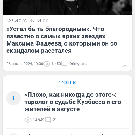
КУЛЬТУРА
ИСТОРИИ
«Устал быть благородным». Что
известно о самых ярких звездах
Максима Фадеева, с которыми он со
скандалом расстался
26 июля, 2024, 19:00
1 453
Обсудить
ТОП 5
«Плохо, как никогда до этого»:
1
таролог о судьбе Кузбасса и его
жителей в августе
14 949
21