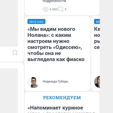
подробности
6 060
5
МНЕНИЕ
МНЕНИЕ
«Мы видим нового
Кварти
Нолана»: с каким
но деш
настроем нужно
рынок 
смотреть «Одиссею»,
сейчас
чтобы она не
выглядела как фиаско
Ек
Надежда Губарь
ди
не
РЕКОМЕНДУЕМ
«Напоминает куриное