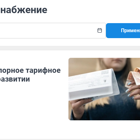
снабжение
Примен
спорное тарифное
развитии