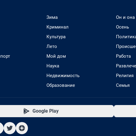
Зима
Он и она
Криминал
Осень
Культура
Политик
Лето
Происше
спорт
Мой дом
Работа
Наука
Развлеч
Недвижимость
Религия
Образование
Семья
Google Play