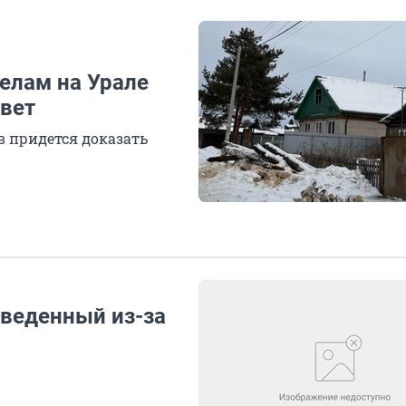
елам на Урале
свет
в придется доказать
веденный из-за