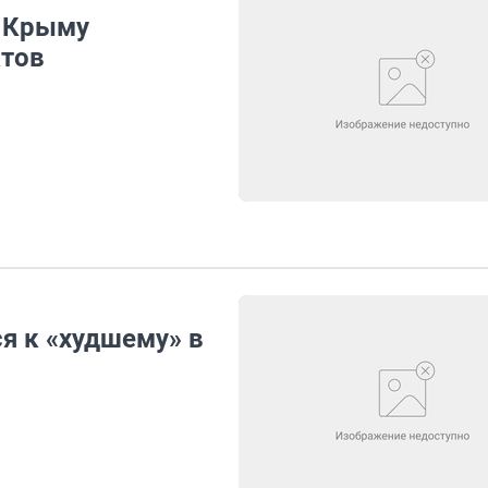
в Крыму
ктов
я к «худшему» в