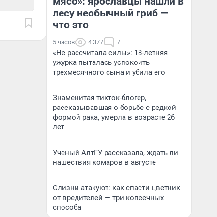
мясо»: ярославцы нашли в
лесу необычный гриб —
что это
5 часов
4 377
7
«Не рассчитала силы»: 18-летняя
ужурка пыталась успокоить
трехмесячного сына и убила его
Знаменитая тикток-блогер,
рассказывавшая о борьбе с редкой
формой рака, умерла в возрасте 26
лет
Ученый АлтГУ рассказала, ждать ли
нашествия комаров в августе
Слизни атакуют: как спасти цветник
от вредителей — три копеечных
способа