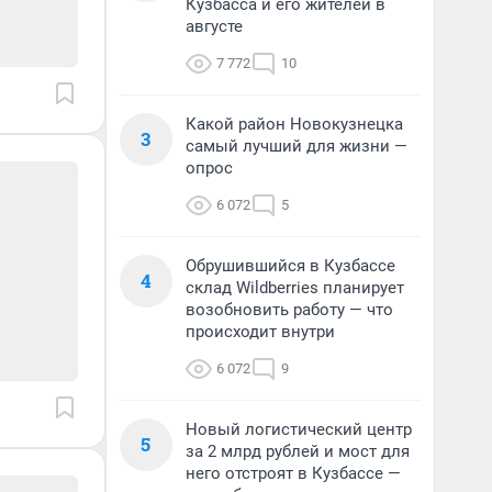
Кузбасса и его жителей в
августе
7 772
10
Какой район Новокузнецка
3
самый лучший для жизни —
опрос
6 072
5
Обрушившийся в Кузбассе
4
склад Wildberries планирует
возобновить работу — что
происходит внутри
6 072
9
Новый логистический центр
5
за 2 млрд рублей и мост для
него отстроят в Кузбассе —