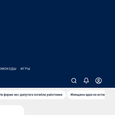
ОМОКОДЫ
ИГРЫ
На ферме экс-депутата погибли работники
Женщина едва не истекла кро