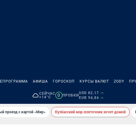
ЛЕПРОГРАММА
АФИША
ГОРОСКОП
КУРСЫ ВАЛЮТ
ZODY
ПР
USD 82,17
СЕЙЧАС
0
ПРОБКИ
+14°C
EUR 94,84
ый проезд с картой «Мир»
Кузбасский мэр-взяточник хочет домой