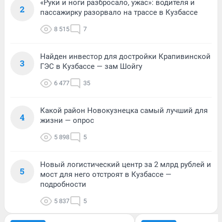
«Руки и ноги разбросало, ужас»: водителя и
2
пассажирку разорвало на трассе в Кузбассе
8 515
7
Найден инвестор для достройки Крапивинской
3
ГЭС в Кузбассе — зам Шойгу
6 477
35
Какой район Новокузнецка самый лучший для
4
жизни — опрос
5 898
5
Новый логистический центр за 2 млрд рублей и
5
мост для него отстроят в Кузбассе —
подробности
5 837
5