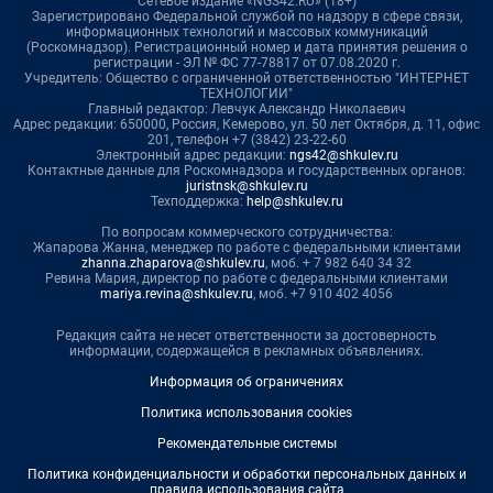
Сетевое издание «NGS42.RU» (18+)
Зарегистрировано Федеральной службой по надзору в сфере связи,
информационных технологий и массовых коммуникаций
(Роскомнадзор). Регистрационный номер и дата принятия решения о
регистрации - ЭЛ № ФС 77-78817 от 07.08.2020 г.
Учредитель: Общество с ограниченной ответственностью "ИНТЕРНЕТ
ТЕХНОЛОГИИ"
Главный редактор: Левчук Александр Николаевич
Адрес редакции: 650000, Россия, Кемерово, ул. 50 лет Октября, д. 11, офис
201, телефон +7 (3842) 23-22-60
Электронный адрес редакции:
ngs42@shkulev.ru
Контактные данные для Роскомнадзора и государственных органов:
juristnsk@shkulev.ru
Техподдержка:
help@shkulev.ru
По вопросам коммерческого сотрудничества:
Жапарова Жанна, менеджер по работе с федеральными клиентами
zhanna.zhaparova@shkulev.ru
, моб. + 7 982 640 34 32
Ревина Мария, директор по работе с федеральными клиентами
mariya.revina@shkulev.ru
, моб. +7 910 402 4056
Редакция сайта не несет ответственности за достоверность
информации, содержащейся в рекламных объявлениях.
Информация об ограничениях
Политика использования cookies
Рекомендательные системы
Политика конфиденциальности и обработки персональных данных и
правила использования сайта