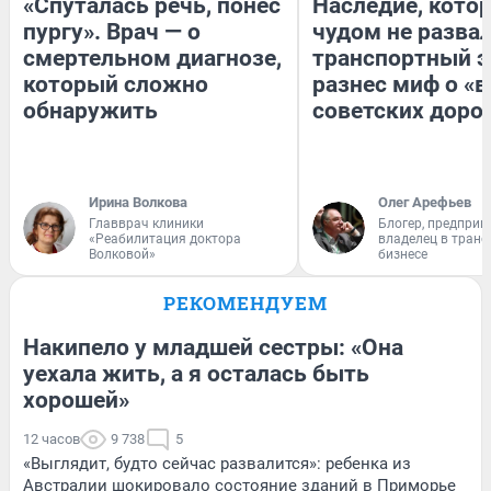
«Спуталась речь, понес
Наследие, кото
пургу». Врач — о
чудом не разва
смертельном диагнозе,
транспортный э
который сложно
разнес миф о «
обнаружить
советских доро
Ирина Волкова
Олег Арефьев
Главврач клиники
Блогер, предприн
«Реабилитация доктора
владелец в тран
Волковой»
бизнесе
РЕКОМЕНДУЕМ
Накипело у младшей сестры: «Она
уехала жить, а я осталась быть
хорошей»
12 часов
9 738
5
«Выглядит, будто сейчас развалится»: ребенка из
Австралии шокировало состояние зданий в Приморье