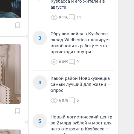
Кузбасса и его жителей в
августе
9 116
14
Обрушившийся в Кузбассе
3
склад Wildberries планирует
возобновить работу — что
происходит внутри
6 099
9
Какой район Новокузнецка
4
самый лучший для жизни —
опрос
6 078
5
Новый логистический центр
5
за 2 млрд рублей и мост для
него отстроят в Кузбассе —