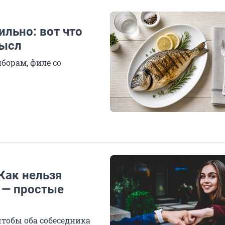
льно: вот что
мысл
иборам, филе со
Как нельзя
, — простые
чтобы оба собеседника