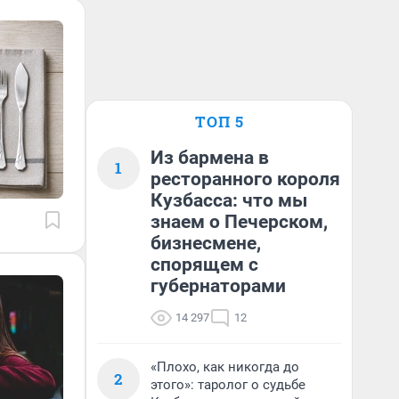
ТОП 5
Из бармена в
1
ресторанного короля
Кузбасса: что мы
знаем о Печерском,
бизнесмене,
спорящем с
губернаторами
14 297
12
«Плохо, как никогда до
2
этого»: таролог о судьбе