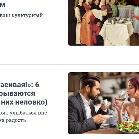
ом
т ваш культурный
асивая!»: 6
крываются
 них неловко)
оит улыбаться вне
на радость