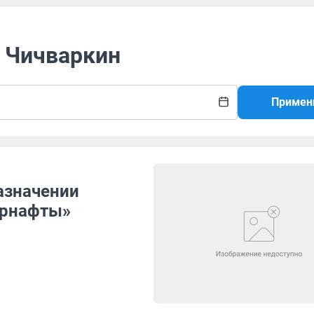
й Чичваркин
Примен
азначении
крнафты»