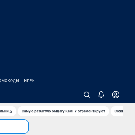
ОМОКОДЫ
ИГРЫ
ольницу
Самую разбитую общагу КемГУ отремонтируют
Сожительни