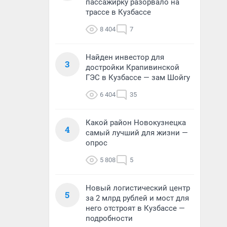
пассажирку разорвало на
трассе в Кузбассе
8 404
7
Найден инвестор для
3
достройки Крапивинской
ГЭС в Кузбассе — зам Шойгу
6 404
35
Какой район Новокузнецка
4
самый лучший для жизни —
опрос
5 808
5
Новый логистический центр
5
за 2 млрд рублей и мост для
него отстроят в Кузбассе —
подробности