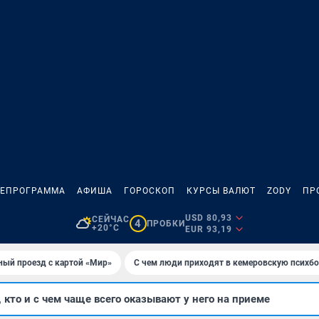
ЛЕПРОГРАММА
АФИША
ГОРОСКОП
КУРСЫ ВАЛЮТ
ZODY
ПР
USD 80,93
СЕЙЧАС
4
ПРОБКИ
+20°C
EUR 93,19
ный проезд с картой «Мир»
С чем люди приходят в кемеровскую психб
 кто и с чем чаще всего оказывают у него на приеме