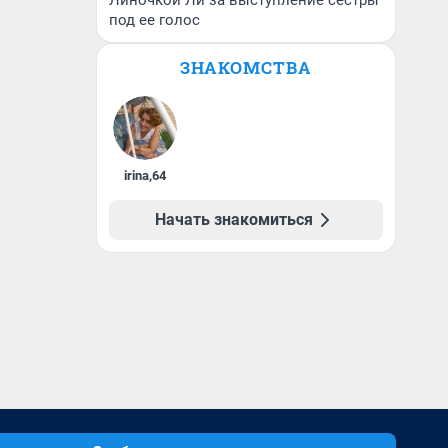
Линочкой Ли за выступление сестры
под ее голос
ЗНАКОМСТВА
irina
,
64
Начать знакомиться