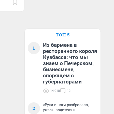
ТОП 5
Из бармена в
1
ресторанного короля
Кузбасса: что мы
знаем о Печерском,
бизнесмене,
спорящем с
губернаторами
14 010
12
«Руки и ноги разбросало,
2
ужас»: водителя и