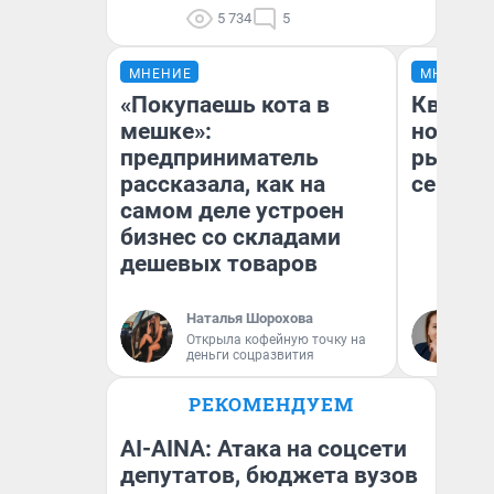
5 734
5
МНЕНИЕ
МНЕНИЕ
«Покупаешь кота в
Кварти
мешке»:
но деш
предприниматель
рынок 
рассказала, как на
сейчас
самом деле устроен
бизнес со складами
дешевых товаров
Наталья Шорохова
Ек
Открыла кофейную точку на
ди
деньги соцразвития
не
РЕКОМЕНДУЕМ
AI-AINA: Атака на соцсети
депутатов, бюджета вузов