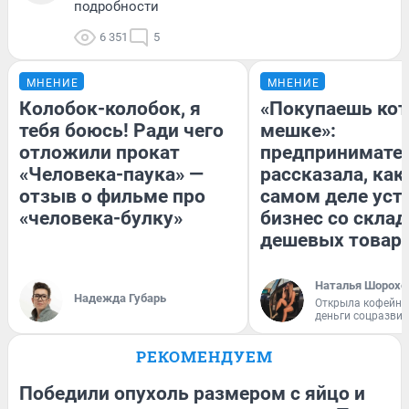
подробности
6 351
5
МНЕНИЕ
МНЕНИЕ
Колобок-колобок, я
«Покупаешь кот
тебя боюсь! Ради чего
мешке»:
отложили прокат
предпринимате
«Человека-паука» —
рассказала, как
отзыв о фильме про
самом деле уст
«человека-булку»
бизнес со скла
дешевых товар
Наталья Шорохо
Надежда Губарь
Открыла кофейну
деньги соцразви
РЕКОМЕНДУЕМ
Победили опухоль размером с яйцо и