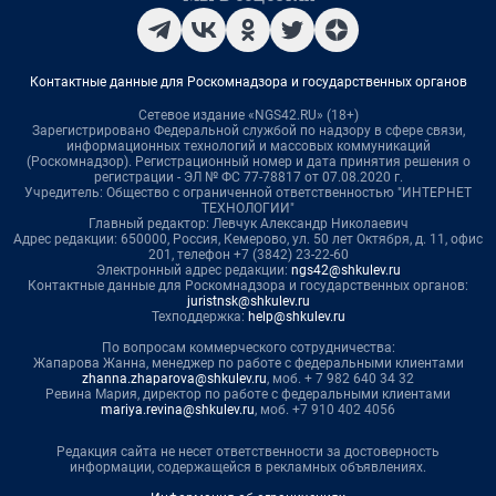
Контактные данные для Роскомнадзора и государственных органов
Сетевое издание «NGS42.RU» (18+)
Зарегистрировано Федеральной службой по надзору в сфере связи,
информационных технологий и массовых коммуникаций
(Роскомнадзор). Регистрационный номер и дата принятия решения о
регистрации - ЭЛ № ФС 77-78817 от 07.08.2020 г.
Учредитель: Общество с ограниченной ответственностью "ИНТЕРНЕТ
ТЕХНОЛОГИИ"
Главный редактор: Левчук Александр Николаевич
Адрес редакции: 650000, Россия, Кемерово, ул. 50 лет Октября, д. 11, офис
201, телефон +7 (3842) 23-22-60
Электронный адрес редакции:
ngs42@shkulev.ru
Контактные данные для Роскомнадзора и государственных органов:
juristnsk@shkulev.ru
Техподдержка:
help@shkulev.ru
По вопросам коммерческого сотрудничества:
Жапарова Жанна, менеджер по работе с федеральными клиентами
zhanna.zhaparova@shkulev.ru
, моб. + 7 982 640 34 32
Ревина Мария, директор по работе с федеральными клиентами
mariya.revina@shkulev.ru
, моб. +7 910 402 4056
Редакция сайта не несет ответственности за достоверность
информации, содержащейся в рекламных объявлениях.