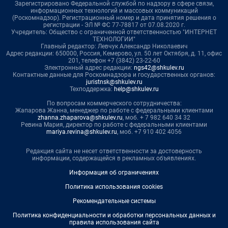
Зарегистрировано Федеральной службой по надзору в сфере связи,
информационных технологий и массовых коммуникаций
(Роскомнадзор). Регистрационный номер и дата принятия решения о
регистрации - ЭЛ № ФС 77-78817 от 07.08.2020 г.
Учредитель: Общество с ограниченной ответственностью "ИНТЕРНЕТ
ТЕХНОЛОГИИ"
Главный редактор: Левчук Александр Николаевич
Адрес редакции: 650000, Россия, Кемерово, ул. 50 лет Октября, д. 11, офис
201, телефон +7 (3842) 23-22-60
Электронный адрес редакции:
ngs42@shkulev.ru
Контактные данные для Роскомнадзора и государственных органов:
juristnsk@shkulev.ru
Техподдержка:
help@shkulev.ru
По вопросам коммерческого сотрудничества:
Жапарова Жанна, менеджер по работе с федеральными клиентами
zhanna.zhaparova@shkulev.ru
, моб. + 7 982 640 34 32
Ревина Мария, директор по работе с федеральными клиентами
mariya.revina@shkulev.ru
, моб. +7 910 402 4056
Редакция сайта не несет ответственности за достоверность
информации, содержащейся в рекламных объявлениях.
Информация об ограничениях
Политика использования cookies
Рекомендательные системы
Политика конфиденциальности и обработки персональных данных и
правила использования сайта