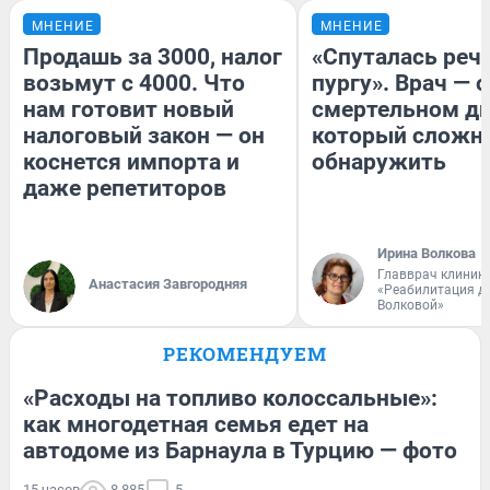
МНЕНИЕ
МНЕНИЕ
Продашь за 3000, налог
«Спуталась речь
возьмут с 4000. Что
пургу». Врач — о
нам готовит новый
смертельном ди
налоговый закон — он
который сложн
коснется импорта и
обнаружить
даже репетиторов
Ирина Волкова
Главврач клиник
Анастасия Завгородняя
«Реабилитация д
Волковой»
РЕКОМЕНДУЕМ
«Расходы на топливо колоссальные»:
как многодетная семья едет на
автодоме из Барнаула в Турцию — фото
15 часов
8 885
5