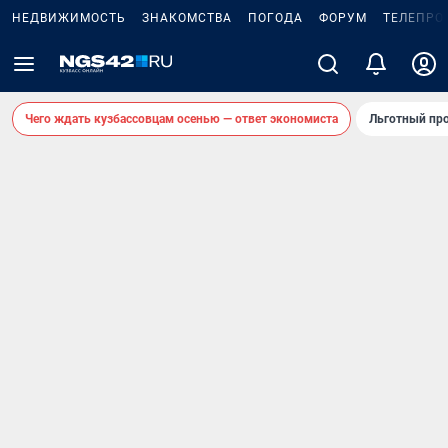
НЕДВИЖИМОСТЬ
ЗНАКОМСТВА
ПОГОДА
ФОРУМ
ТЕЛЕПРО
Чего ждать кузбассовцам осенью — ответ экономиста
Льготный про