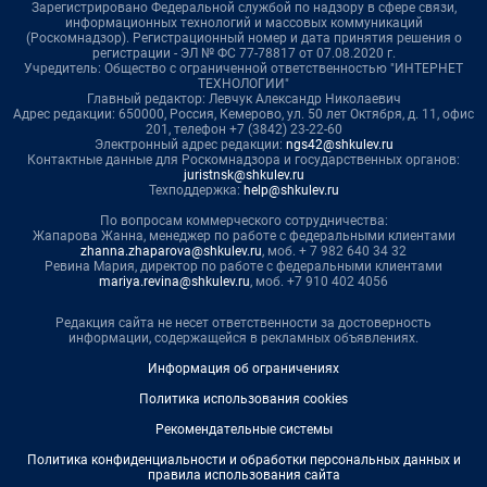
Зарегистрировано Федеральной службой по надзору в сфере связи,
информационных технологий и массовых коммуникаций
(Роскомнадзор). Регистрационный номер и дата принятия решения о
регистрации - ЭЛ № ФС 77-78817 от 07.08.2020 г.
Учредитель: Общество с ограниченной ответственностью "ИНТЕРНЕТ
ТЕХНОЛОГИИ"
Главный редактор: Левчук Александр Николаевич
Адрес редакции: 650000, Россия, Кемерово, ул. 50 лет Октября, д. 11, офис
201, телефон +7 (3842) 23-22-60
Электронный адрес редакции:
ngs42@shkulev.ru
Контактные данные для Роскомнадзора и государственных органов:
juristnsk@shkulev.ru
Техподдержка:
help@shkulev.ru
По вопросам коммерческого сотрудничества:
Жапарова Жанна, менеджер по работе с федеральными клиентами
zhanna.zhaparova@shkulev.ru
, моб. + 7 982 640 34 32
Ревина Мария, директор по работе с федеральными клиентами
mariya.revina@shkulev.ru
, моб. +7 910 402 4056
Редакция сайта не несет ответственности за достоверность
информации, содержащейся в рекламных объявлениях.
Информация об ограничениях
Политика использования cookies
Рекомендательные системы
Политика конфиденциальности и обработки персональных данных и
правила использования сайта