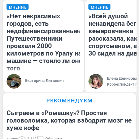
МНЕНИЕ
МНЕНИЕ
«Нет некрасивых
«Всей душой
городов, есть
ненавидела бег»
недофинансированные».
кемеровчанка
Путешественники
рассказала, как
проехали 2000
спортсменом, е
километров по Уралу на
30 сидел на див
машине — стоило ли оно
того
Елена Денисова
Екатерина Литкевич
Корреспондент N
РЕКОМЕНДУЕМ
Сыграем в «Ромашку»? Простая
головоломка, которая взбодрит мозг не
хуже кофе
4 часа
2 143
Обсудить