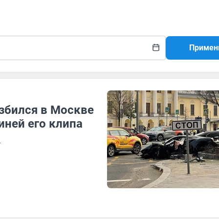
Примен
азбился в Москве
иней его клипа
ы