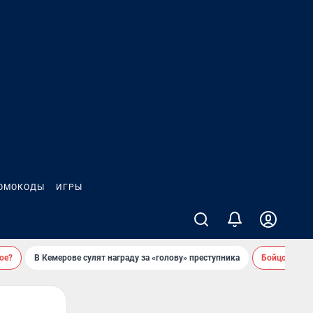
ОМОКОДЫ
ИГРЫ
ое?
В Кемерове сулят награду за «голову» преступника
Бойцовский 