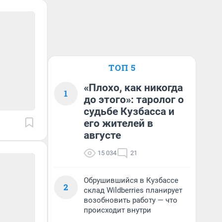
ТОП 5
«Плохо, как никогда
1
до этого»: таролог о
судьбе Кузбасса и
его жителей в
августе
15 034
21
Обрушившийся в Кузбассе
2
склад Wildberries планирует
возобновить работу — что
происходит внутри