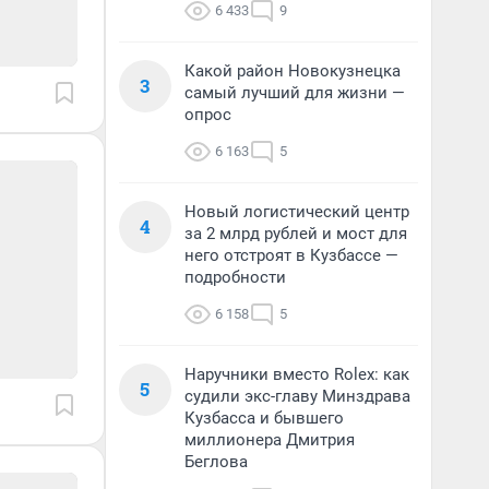
6 433
9
Какой район Новокузнецка
3
самый лучший для жизни —
опрос
6 163
5
Новый логистический центр
4
за 2 млрд рублей и мост для
него отстроят в Кузбассе —
подробности
6 158
5
Наручники вместо Rolex: как
5
судили экс-главу Минздрава
Кузбасса и бывшего
миллионера Дмитрия
Беглова