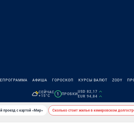
ЛЕПРОГРАММА
АФИША
ГОРОСКОП
КУРСЫ ВАЛЮТ
ZODY
ПР
USD 82,17
СЕЙЧАС
1
ПРОБКИ
+15°C
EUR 94,84
й проезд с картой «Мир»
Сколько стоит жилье в кемеровском долгостр