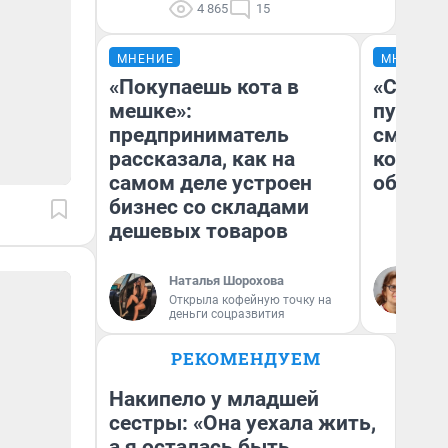
4 865
15
МНЕНИЕ
МНЕНИЕ
«Покупаешь кота в
«Спутал
мешке»:
пургу».
предприниматель
смерте
рассказала, как на
которы
самом деле устроен
обнару
бизнес со складами
дешевых товаров
Ир
Наталья Шорохова
Гл
Открыла кофейную точку на
«Р
деньги соцразвития
Во
РЕКОМЕНДУЕМ
Накипело у младшей
сестры: «Она уехала жить,
а я осталась быть