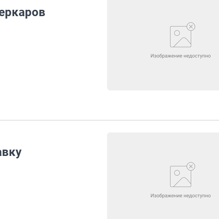
перкаров
авку