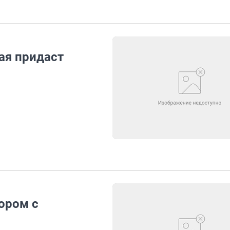
рая придаст
тором с