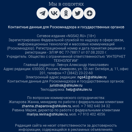
Мы в соцсетях
Контактные данные для Роскомнадзора и государственных органов
Сетевое издание «NGS42.RU» (18+)
Зарегистрировано Федеральной службой по надзору в сфере связи,
информационных технологий и массовых коммуникаций
(Роскомнадзор). Регистрационный номер и дата принятия решения о
регистрации - ЭЛ № ФС 77-78817 от 07.08.2020 г.
Учредитель: Общество с ограниченной ответственностью "ИНТЕРНЕТ
ТЕХНОЛОГИИ"
Главный редактор: Левчук Александр Николаевич
Адрес редакции: 650000, Россия, Кемерово, ул. 50 лет Октября, д. 11, офис
201, телефон +7 (3842) 23-22-60
Электронный адрес редакции:
ngs42@shkulev.ru
Контактные данные для Роскомнадзора и государственных органов:
juristnsk@shkulev.ru
Техподдержка:
help@shkulev.ru
По вопросам коммерческого сотрудничества:
Жапарова Жанна, менеджер по работе с федеральными клиентами
zhanna.zhaparova@shkulev.ru
, моб. + 7 982 640 34 32
Ревина Мария, директор по работе с федеральными клиентами
mariya.revina@shkulev.ru
, моб. +7 910 402 4056
Редакция сайта не несет ответственности за достоверность
информации, содержащейся в рекламных объявлениях.