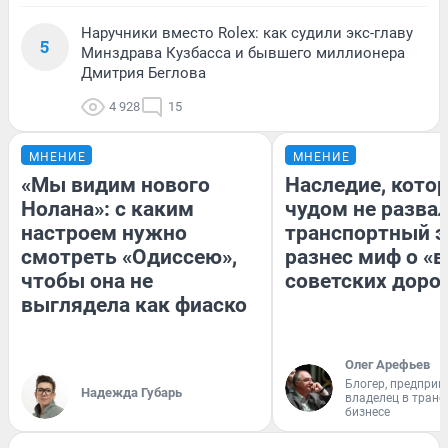
Наручники вместо Rolex: как судили экс-главу
5
Минздрава Кузбасса и бывшего миллионера
Дмитрия Беглова
4 928
15
МНЕНИЕ
МНЕНИЕ
«Мы видим нового
Наследие, кото
Нолана»: с каким
чудом не разва
настроем нужно
транспортный э
смотреть «Одиссею»,
разнес миф о «
чтобы она не
советских доро
выглядела как фиаско
Олег Арефьев
Блогер, предприн
Надежда Губарь
владелец в тран
бизнесе