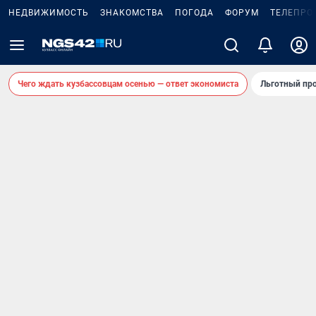
НЕДВИЖИМОСТЬ
ЗНАКОМСТВА
ПОГОДА
ФОРУМ
ТЕЛЕПРО
Чего ждать кузбассовцам осенью — ответ экономиста
Льготный про