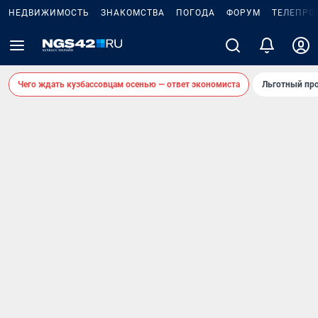
НЕДВИЖИМОСТЬ
ЗНАКОМСТВА
ПОГОДА
ФОРУМ
ТЕЛЕПРО
Чего ждать кузбассовцам осенью — ответ экономиста
Льготный про