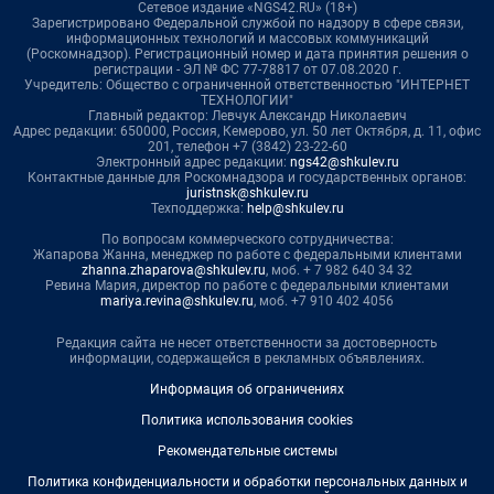
Сетевое издание «NGS42.RU» (18+)
Зарегистрировано Федеральной службой по надзору в сфере связи,
информационных технологий и массовых коммуникаций
(Роскомнадзор). Регистрационный номер и дата принятия решения о
регистрации - ЭЛ № ФС 77-78817 от 07.08.2020 г.
Учредитель: Общество с ограниченной ответственностью "ИНТЕРНЕТ
ТЕХНОЛОГИИ"
Главный редактор: Левчук Александр Николаевич
Адрес редакции: 650000, Россия, Кемерово, ул. 50 лет Октября, д. 11, офис
201, телефон +7 (3842) 23-22-60
Электронный адрес редакции:
ngs42@shkulev.ru
Контактные данные для Роскомнадзора и государственных органов:
juristnsk@shkulev.ru
Техподдержка:
help@shkulev.ru
По вопросам коммерческого сотрудничества:
Жапарова Жанна, менеджер по работе с федеральными клиентами
zhanna.zhaparova@shkulev.ru
, моб. + 7 982 640 34 32
Ревина Мария, директор по работе с федеральными клиентами
mariya.revina@shkulev.ru
, моб. +7 910 402 4056
Редакция сайта не несет ответственности за достоверность
информации, содержащейся в рекламных объявлениях.
Информация об ограничениях
Политика использования cookies
Рекомендательные системы
Политика конфиденциальности и обработки персональных данных и