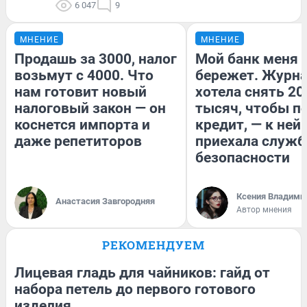
6 047
9
МНЕНИЕ
МНЕНИЕ
Продашь за 3000, налог
Мой банк меня
возьмут с 4000. Что
бережет. Журн
нам готовит новый
хотела снять 20
налоговый закон — он
тысяч, чтобы п
коснется импорта и
кредит, — к ней
даже репетиторов
приехала служб
безопасности
Ксения Владими
Анастасия Завгородняя
Автор мнения
РЕКОМЕНДУЕМ
Лицевая гладь для чайников: гайд от
набора петель до первого готового
изделия