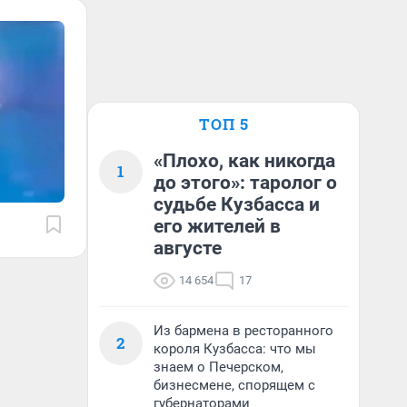
ТОП 5
«Плохо, как никогда
1
до этого»: таролог о
судьбе Кузбасса и
его жителей в
августе
14 654
17
Из бармена в ресторанного
2
короля Кузбасса: что мы
знаем о Печерском,
бизнесмене, спорящем с
губернаторами