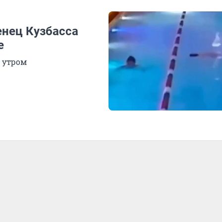
нец Кузбасса
е
 утром