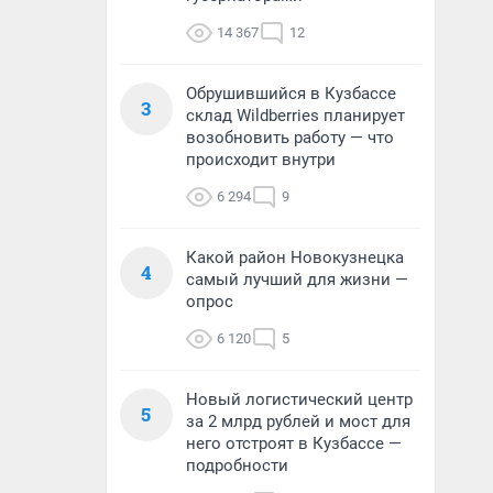
14 367
12
Обрушившийся в Кузбассе
3
склад Wildberries планирует
возобновить работу — что
происходит внутри
6 294
9
Какой район Новокузнецка
4
самый лучший для жизни —
опрос
6 120
5
Новый логистический центр
5
за 2 млрд рублей и мост для
него отстроят в Кузбассе —
подробности