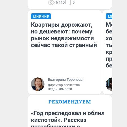
6 110
5
МНЕНИЕ
МНЕНИЕ
Квартиры дорожают,
Мой ба
но дешевеют: почему
береже
рынок недвижимости
хотела 
сейчас такой странный
тысяч,
кредит,
приеха
безопа
Екатерина Торопова
Кс
директор агентства
Ав
недвижимости
РЕКОМЕНДУЕМ
«Год преследовал и облил
кислотой». Рассказ
петербурженки о