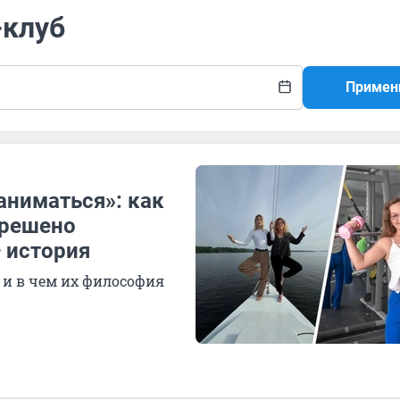
-клуб
Примен
ниматься»: как
зрешено
 история
 и в чем их философия