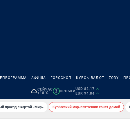
ЛЕПРОГРАММА
АФИША
ГОРОСКОП
КУРСЫ ВАЛЮТ
ZODY
ПР
USD 82,17
СЕЙЧАС
3
ПРОБКИ
+18°C
EUR 94,84
ый проезд с картой «Мир»
Кузбасский мэр-взяточник хочет домой