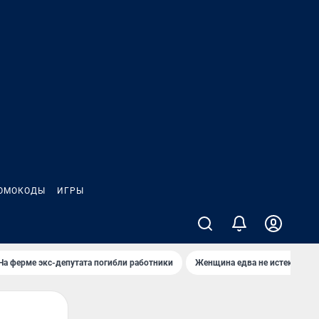
ОМОКОДЫ
ИГРЫ
На ферме экс-депутата погибли работники
Женщина едва не истекла кро