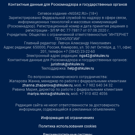
Контактные данные для Роскомнадзора и государственных органов
Сетевое издание «NGS42.RU» (18+)
Зарегистрировано Федеральной службой по надзору в сфере связи,
информационных технологий и массовых коммуникаций
(Роскомнадзор). Регистрационный номер и дата принятия решения о
регистрации - ЭЛ № ФС 77-78817 от 07.08.2020 г.
Учредитель: Общество с ограниченной ответственностью "ИНТЕРНЕТ
ТЕХНОЛОГИИ"
Главный редактор: Левчук Александр Николаевич
Адрес редакции: 650000, Россия, Кемерово, ул. 50 лет Октября, д. 11, офис
201, телефон +7 (3842) 23-22-60
Электронный адрес редакции:
ngs42@shkulev.ru
Контактные данные для Роскомнадзора и государственных органов:
juristnsk@shkulev.ru
Техподдержка:
help@shkulev.ru
По вопросам коммерческого сотрудничества:
Жапарова Жанна, менеджер по работе с федеральными клиентами
zhanna.zhaparova@shkulev.ru
, моб. + 7 982 640 34 32
Ревина Мария, директор по работе с федеральными клиентами
mariya.revina@shkulev.ru
, моб. +7 910 402 4056
Редакция сайта не несет ответственности за достоверность
информации, содержащейся в рекламных объявлениях.
Информация об ограничениях
Политика использования cookies
Рекомендательные системы