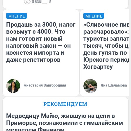
5 838
5
МНЕНИЕ
МНЕНИЕ
Продашь за 3000, налог
«Сливочное пив
возьмут с 4000. Что
разочаровало»:
нам готовит новый
туристы заплат
налоговый закон — он
тысяч, чтобы ц
коснется импорта и
день гулять по 
даже репетиторов
Юрского период
Хогвартсу
Анастасия Завгородняя
Яна Шаламова
РЕКОМЕНДУЕМ
Медведицу Майю, жившую на цепи в
Приморье, познакомили с гималайским
медведем Фиником