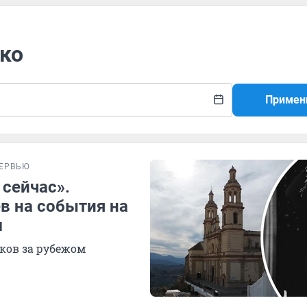
нко
Примен
ЕРВЬЮ
 сейчас».
в на события на
м
ков за рубежом