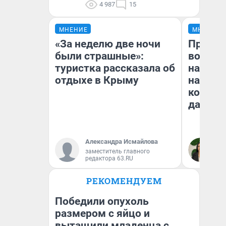
4 987
15
МНЕНИЕ
МНЕНИЕ
«За неделю две ночи
Продаш
были страшные»:
возьмут
туристка рассказала об
нам го
отдыхе в Крыму
налого
коснет
даже р
Александра Исмайлова
Ан
заместитель главного
редактора 63.RU
РЕКОМЕНДУЕМ
Победили опухоль
размером с яйцо и
вытащили младенца с