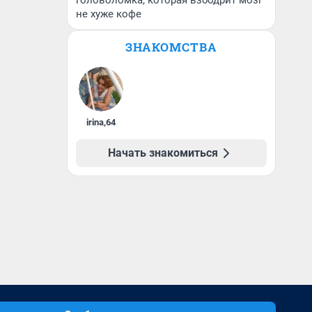
головоломка, которая взбодрит мозг
не хуже кофе
ЗНАКОМСТВА
irina
,
64
Начать знакомиться