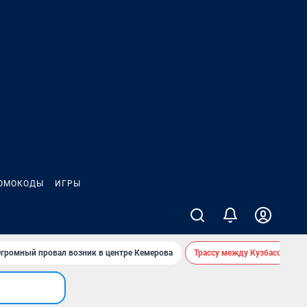
ОМОКОДЫ
ИГРЫ
громный провал возник в центре Кемерова
Трассу между Кузбассом и 