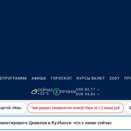
ЛЕПРОГРАММА
АФИША
ГОРОСКОП
КУРСЫ ВАЛЮТ
ZODY
ПР
USD 82,17
СЕЙЧАС
2
ПРОБКИ
+22°C
EUR 94,84
картой «Мир»
Чем удивит кемеровчан новый Парк за 1,3 млрд руб
О
монтировать Цивилев в Кузбассе: что с ними сейчас