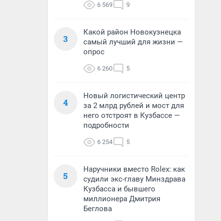
6 569
9
Какой район Новокузнецка
3
самый лучший для жизни —
опрос
6 260
5
Новый логистический центр
4
за 2 млрд рублей и мост для
него отстроят в Кузбассе —
подробности
6 254
5
Наручники вместо Rolex: как
5
судили экс-главу Минздрава
Кузбасса и бывшего
миллионера Дмитрия
Беглова