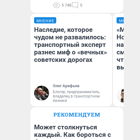
5 748
5
МНЕНИЕ
МНЕНИЕ
Наследие, которое
«Мы ви
чудом не развалилось:
Нолана
транспортный эксперт
настро
разнес миф о «вечных»
смотре
советских дорогах
чтобы 
выгляд
Олег Арефьев
Блогер, предприниматель,
На
владелец в транспортном
бизнесе
РЕКОМЕНДУЕМ
Может столкнуться
каждый. Как бороться с