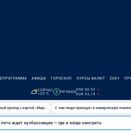
ЛЕПРОГРАММА
АФИША
ГОРОСКОП
КУРСЫ ВАЛЮТ
ZODY
ПР
USD 80,93
СЕЙЧАС
3
ПРОБКИ
+20°C
EUR 93,19
ный проезд с картой «Мир»
С чем люди приходят в кемеровскую психб
ета ждет кузбассовцев — где и когда смотреть