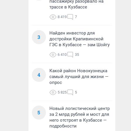
пассажирку разорвало на
трассе в Кузбассе
8 419
7
Найден инвестор для
3
достройки Крапивинской
ГЭС в Кузбассе — зам Шойгу
6 410
35
Какой район Новокузнецка
4
самый лучший для жизни —
опрос
5 825
5
Новый логистический центр
5
за 2 млрд рублей и мост для
него отстроят в Кузбассе —
подробности