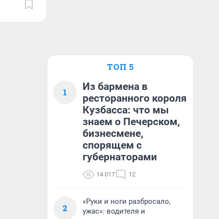
ТОП 5
Из бармена в
1
ресторанного короля
Кузбасса: что мы
знаем о Печерском,
бизнесмене,
спорящем с
губернаторами
14 017
12
«Руки и ноги разбросало,
2
ужас»: водителя и