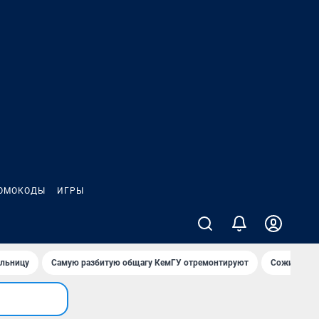
ОМОКОДЫ
ИГРЫ
ольницу
Самую разбитую общагу КемГУ отремонтируют
Сожительни