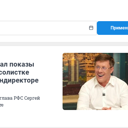
Примен
вал показы
солистке
ендиректоре
глава РФС Сергей
те