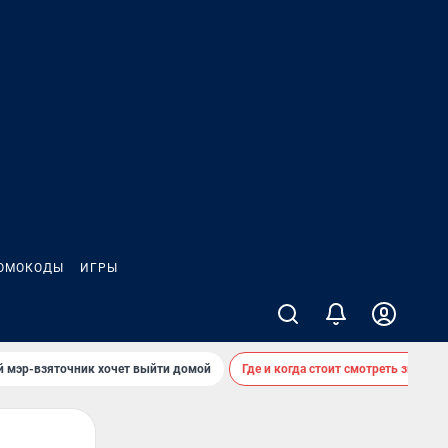
ОМОКОДЫ
ИГРЫ
й мэр-взяточник хочет выйти домой
Где и когда стоит смотреть звездоп