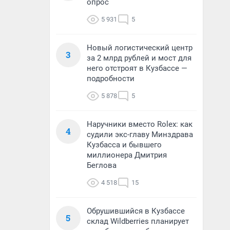
опрос
5 931
5
Новый логистический центр
3
за 2 млрд рублей и мост для
него отстроят в Кузбассе —
подробности
5 878
5
Наручники вместо Rolex: как
4
судили экс-главу Минздрава
Кузбасса и бывшего
миллионера Дмитрия
Беглова
4 518
15
Обрушившийся в Кузбассе
5
склад Wildberries планирует