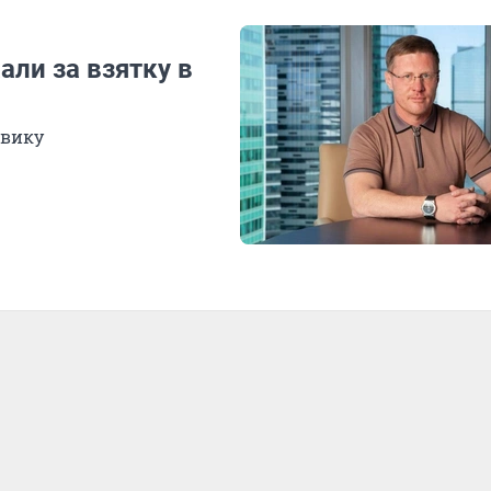
ли за взятку в
овику