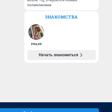
возле ТЦ, откроются новые
поликлиники
ЗНАКОМСТВА
irina
,
64
Начать знакомиться