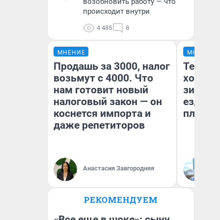
возобновить работу — что
происходит внутри
4 485
8
МНЕНИЕ
МНЕНИЕ
Продашь за 3000, налог
Тепло 
возьмут с 4000. Что
холодн
нам готовит новый
зимой.
налоговый закон — он
ездит н
коснется импорта и
плюсы 
даже репетиторов
Анастасия Завгородняя
Д
РЕКОМЕНДУЕМ
«Все еще в шоке»: сыну