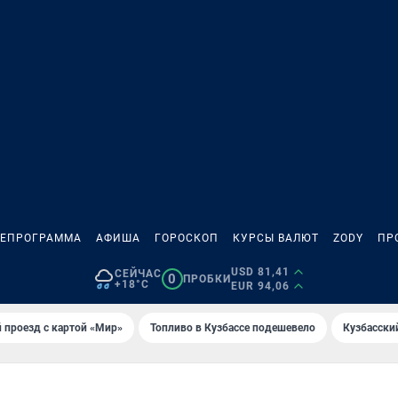
ЛЕПРОГРАММА
АФИША
ГОРОСКОП
КУРСЫ ВАЛЮТ
ZODY
ПР
USD 81,41
СЕЙЧАС
0
ПРОБКИ
+18°C
EUR 94,06
 проезд с картой «Мир»
Топливо в Кузбассе подешевело
Кузбасски