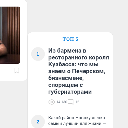
ТОП 5
Из бармена в
1
ресторанного короля
Кузбасса: что мы
знаем о Печерском,
бизнесмене,
спорящем с
губернаторами
14 130
12
Какой район Новокузнецка
2
самый лучший для жизни —