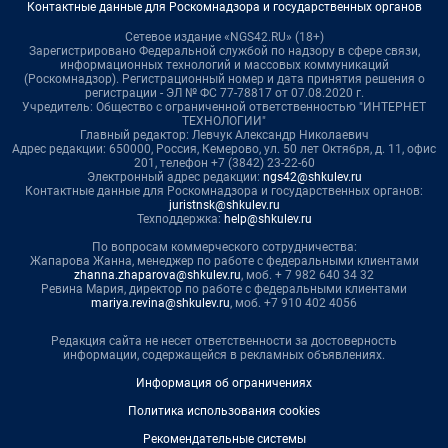
Контактные данные для Роскомнадзора и государственных органов
Сетевое издание «NGS42.RU» (18+)
Зарегистрировано Федеральной службой по надзору в сфере связи,
информационных технологий и массовых коммуникаций
(Роскомнадзор). Регистрационный номер и дата принятия решения о
регистрации - ЭЛ № ФС 77-78817 от 07.08.2020 г.
Учредитель: Общество с ограниченной ответственностью "ИНТЕРНЕТ
ТЕХНОЛОГИИ"
Главный редактор: Левчук Александр Николаевич
Адрес редакции: 650000, Россия, Кемерово, ул. 50 лет Октября, д. 11, офис
201, телефон +7 (3842) 23-22-60
Электронный адрес редакции:
ngs42@shkulev.ru
Контактные данные для Роскомнадзора и государственных органов:
juristnsk@shkulev.ru
Техподдержка:
help@shkulev.ru
По вопросам коммерческого сотрудничества:
Жапарова Жанна, менеджер по работе с федеральными клиентами
zhanna.zhaparova@shkulev.ru
, моб. + 7 982 640 34 32
Ревина Мария, директор по работе с федеральными клиентами
mariya.revina@shkulev.ru
, моб. +7 910 402 4056
Редакция сайта не несет ответственности за достоверность
информации, содержащейся в рекламных объявлениях.
Информация об ограничениях
Политика использования cookies
Рекомендательные системы