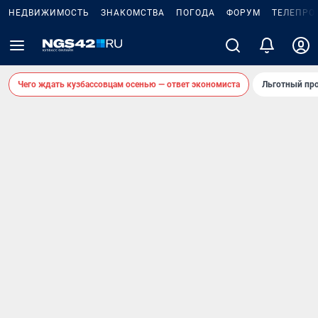
НЕДВИЖИМОСТЬ
ЗНАКОМСТВА
ПОГОДА
ФОРУМ
ТЕЛЕПРО
Чего ждать кузбассовцам осенью — ответ экономиста
Льготный про