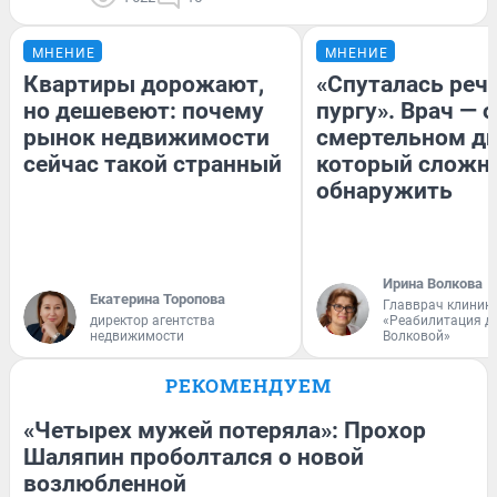
МНЕНИЕ
МНЕНИЕ
Квартиры дорожают,
«Спуталась речь
но дешевеют: почему
пургу». Врач — о
рынок недвижимости
смертельном ди
сейчас такой странный
который сложн
обнаружить
Ирина Волкова
Екатерина Торопова
Главврач клиник
директор агентства
«Реабилитация д
недвижимости
Волковой»
РЕКОМЕНДУЕМ
«Четырех мужей потеряла»: Прохор
Шаляпин проболтался о новой
возлюбленной