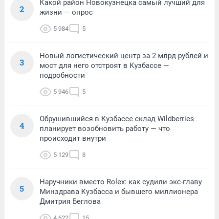
Какой район Новокузнецка самый лучший для
2
жизни — опрос
5 984
5
Новый логистический центр за 2 млрд рублей и
3
мост для него отстроят в Кузбассе —
подробности
5 946
5
Обрушившийся в Кузбассе склад Wildberries
4
планирует возобновить работу — что
происходит внутри
5 129
8
Наручники вместо Rolex: как судили экс-главу
5
Минздрава Кузбасса и бывшего миллионера
Дмитрия Беглова
4 622
15