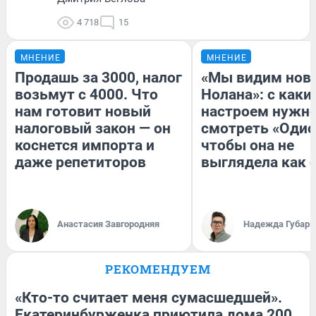
4 718
15
МНЕНИЕ
МНЕНИЕ
Продашь за 3000, налог
«Мы видим нов
возьмут с 4000. Что
Нолана»: с каки
нам готовит новый
настроем нужн
налоговый закон — он
смотреть «Одис
коснется импорта и
чтобы она не
даже репетиторов
выглядела как 
Анастасия Завгородняя
Надежда Губарь
РЕКОМЕНДУЕМ
«Кто-то считает меня сумасшедшей».
Екатеринбурженка приютила дома 200