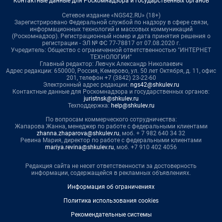
Контактные данные для Роскомнадзора и государственных органов
Сетевое издание «NGS42.RU» (18+)
Зарегистрировано Федеральной службой по надзору в сфере связи,
информационных технологий и массовых коммуникаций
(Роскомнадзор). Регистрационный номер и дата принятия решения о
регистрации - ЭЛ № ФС 77-78817 от 07.08.2020 г.
Учредитель: Общество с ограниченной ответственностью "ИНТЕРНЕТ
ТЕХНОЛОГИИ"
Главный редактор: Левчук Александр Николаевич
Адрес редакции: 650000, Россия, Кемерово, ул. 50 лет Октября, д. 11, офис
201, телефон +7 (3842) 23-22-60
Электронный адрес редакции:
ngs42@shkulev.ru
Контактные данные для Роскомнадзора и государственных органов:
juristnsk@shkulev.ru
Техподдержка:
help@shkulev.ru
По вопросам коммерческого сотрудничества:
Жапарова Жанна, менеджер по работе с федеральными клиентами
zhanna.zhaparova@shkulev.ru
, моб. + 7 982 640 34 32
Ревина Мария, директор по работе с федеральными клиентами
mariya.revina@shkulev.ru
, моб. +7 910 402 4056
Редакция сайта не несет ответственности за достоверность
информации, содержащейся в рекламных объявлениях.
Информация об ограничениях
Политика использования cookies
Рекомендательные системы