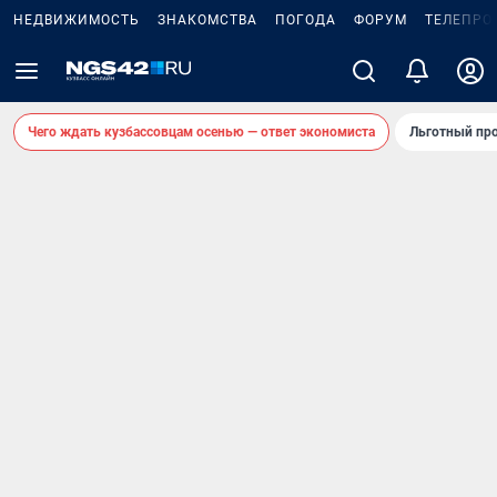
НЕДВИЖИМОСТЬ
ЗНАКОМСТВА
ПОГОДА
ФОРУМ
ТЕЛЕПРО
Чего ждать кузбассовцам осенью — ответ экономиста
Льготный про