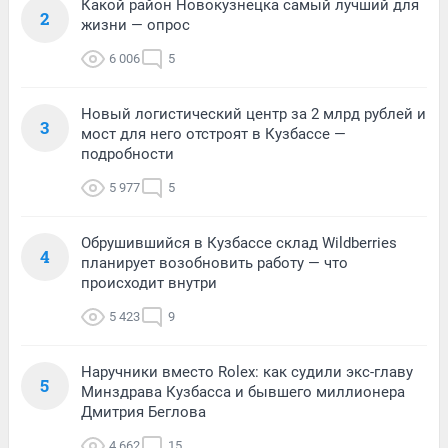
Какой район Новокузнецка самый лучший для
2
жизни — опрос
6 006
5
Новый логистический центр за 2 млрд рублей и
3
мост для него отстроят в Кузбассе —
подробности
5 977
5
Обрушившийся в Кузбассе склад Wildberries
4
планирует возобновить работу — что
происходит внутри
5 423
9
Наручники вместо Rolex: как судили экс-главу
5
Минздрава Кузбасса и бывшего миллионера
Дмитрия Беглова
4 662
15