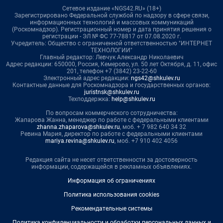
Сетевое издание «NGS42.RU» (18+)
Зарегистрировано Федеральной службой по надзору в сфере связи,
информационных технологий и массовых коммуникаций
(Роскомнадзор). Регистрационный номер и дата принятия решения о
регистрации - ЭЛ № ФС 77-78817 от 07.08.2020 г.
Учредитель: Общество с ограниченной ответственностью "ИНТЕРНЕТ
ТЕХНОЛОГИИ"
Главный редактор: Левчук Александр Николаевич
Адрес редакции: 650000, Россия, Кемерово, ул. 50 лет Октября, д. 11, офис
201, телефон +7 (3842) 23-22-60
Электронный адрес редакции:
ngs42@shkulev.ru
Контактные данные для Роскомнадзора и государственных органов:
juristnsk@shkulev.ru
Техподдержка:
help@shkulev.ru
По вопросам коммерческого сотрудничества:
Жапарова Жанна, менеджер по работе с федеральными клиентами
zhanna.zhaparova@shkulev.ru
, моб. + 7 982 640 34 32
Ревина Мария, директор по работе с федеральными клиентами
mariya.revina@shkulev.ru
, моб. +7 910 402 4056
Редакция сайта не несет ответственности за достоверность
информации, содержащейся в рекламных объявлениях.
Информация об ограничениях
Политика использования cookies
Рекомендательные системы
Политика конфиденциальности и обработки персональных данных и