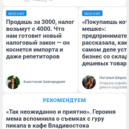
МНЕНИЕ
МНЕНИЕ
Продашь за 3000, налог
«Покупаешь кот
возьмут с 4000. Что
мешке»:
нам готовит новый
предпринимате
налоговый закон — он
рассказала, как
коснется импорта и
самом деле уст
даже репетиторов
бизнес со скла
дешевых товар
Наталья Шорохо
Анастасия Завгородняя
Открыла кофейну
деньги соцразви
РЕКОМЕНДУЕМ
«Так неожиданно и приятно». Героиня
мема вспомнила о съемках с гуру
пикапа в кафе Владивостока