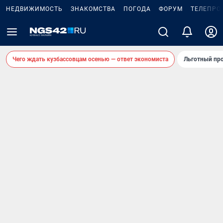
НЕДВИЖИМОСТЬ
ЗНАКОМСТВА
ПОГОДА
ФОРУМ
ТЕЛЕПРО
Чего ждать кузбассовцам осенью — ответ экономиста
Льготный про