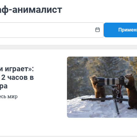
раф-анималист
Примен
 играет»:
2 часов в
ра
есь мир