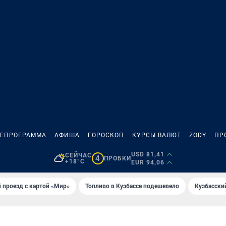
ЛЕПРОГРАММА
АФИША
ГОРОСКОП
КУРСЫ ВАЛЮТ
ZODY
ПР
USD 81,41
СЕЙЧАС
4
ПРОБКИ
+18°C
EUR 94,06
 проезд с картой «Мир»
Топливо в Кузбассе подешевело
Кузбасски