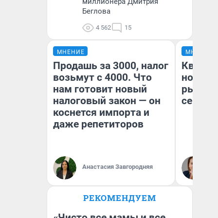
миллионера Дмитрия
Беглова
4 562
15
МНЕНИЕ
МНЕНИЕ
Продашь за 3000, налог
Кварти
возьмут с 4000. Что
но деш
нам готовит новый
рынок 
налоговый закон — он
сейчас
коснется импорта и
даже репетиторов
Ек
Анастасия Завгородняя
ди
не
РЕКОМЕНДУЕМ
«Чисто все мамы и все