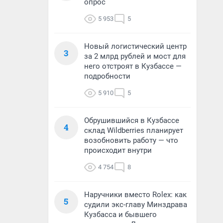
опрос
5 953
5
Новый логистический центр
3
за 2 млрд рублей и мост для
него отстроят в Кузбассе —
подробности
5 910
5
Обрушившийся в Кузбассе
4
склад Wildberries планирует
возобновить работу — что
происходит внутри
4 754
8
Наручники вместо Rolex: как
5
судили экс-главу Минздрава
Кузбасса и бывшего