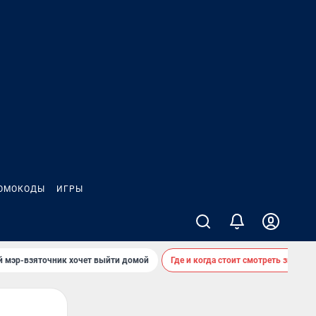
ОМОКОДЫ
ИГРЫ
й мэр-взяточник хочет выйти домой
Где и когда стоит смотреть звездоп