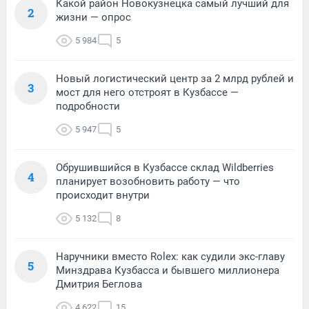
Какой район Новокузнецка самый лучший для
2
жизни — опрос
5 984
5
Новый логистический центр за 2 млрд рублей и
3
мост для него отстроят в Кузбассе —
подробности
5 947
5
Обрушившийся в Кузбассе склад Wildberries
4
планирует возобновить работу — что
происходит внутри
5 132
8
Наручники вместо Rolex: как судили экс-главу
5
Минздрава Кузбасса и бывшего миллионера
Дмитрия Беглова
4 622
15