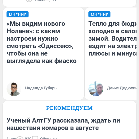
МНЕНИЕ
МНЕНИЕ
«Мы видим нового
Тепло для бюдж
Нолана»: с каким
холодно в сало
настроем нужно
зимой. Водитель
смотреть «Одиссею»,
ездит на электр
чтобы она не
плюсы и минус
выглядела как фиаско
Надежда Губарь
Денис Дедюхин
РЕКОМЕНДУЕМ
Ученый АлтГУ рассказала, ждать ли
нашествия комаров в августе
1 час
839
Обсудить