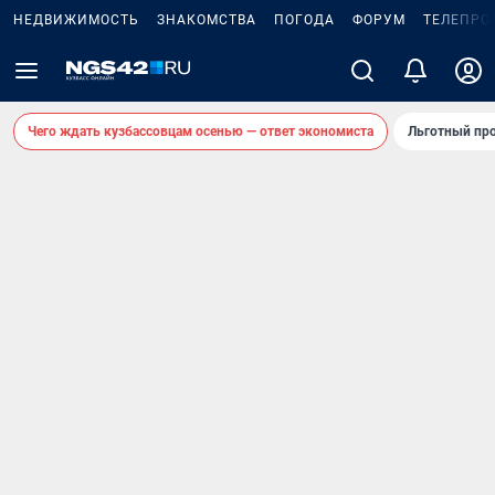
НЕДВИЖИМОСТЬ
ЗНАКОМСТВА
ПОГОДА
ФОРУМ
ТЕЛЕПРО
Чего ждать кузбассовцам осенью — ответ экономиста
Льготный про