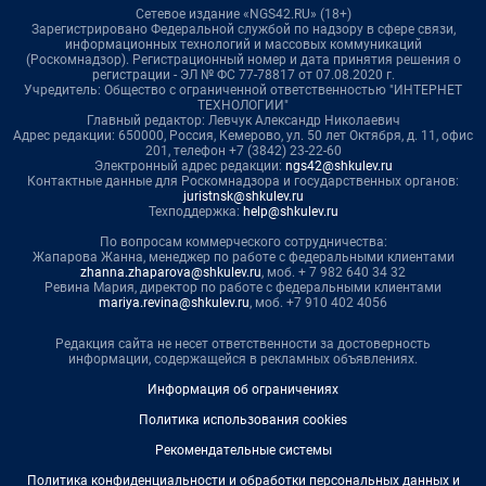
Сетевое издание «NGS42.RU» (18+)
Зарегистрировано Федеральной службой по надзору в сфере связи,
информационных технологий и массовых коммуникаций
(Роскомнадзор). Регистрационный номер и дата принятия решения о
регистрации - ЭЛ № ФС 77-78817 от 07.08.2020 г.
Учредитель: Общество с ограниченной ответственностью "ИНТЕРНЕТ
ТЕХНОЛОГИИ"
Главный редактор: Левчук Александр Николаевич
Адрес редакции: 650000, Россия, Кемерово, ул. 50 лет Октября, д. 11, офис
201, телефон +7 (3842) 23-22-60
Электронный адрес редакции:
ngs42@shkulev.ru
Контактные данные для Роскомнадзора и государственных органов:
juristnsk@shkulev.ru
Техподдержка:
help@shkulev.ru
По вопросам коммерческого сотрудничества:
Жапарова Жанна, менеджер по работе с федеральными клиентами
zhanna.zhaparova@shkulev.ru
, моб. + 7 982 640 34 32
Ревина Мария, директор по работе с федеральными клиентами
mariya.revina@shkulev.ru
, моб. +7 910 402 4056
Редакция сайта не несет ответственности за достоверность
информации, содержащейся в рекламных объявлениях.
Информация об ограничениях
Политика использования cookies
Рекомендательные системы
Политика конфиденциальности и обработки персональных данных и