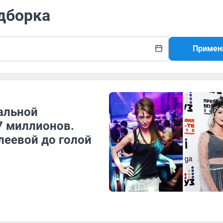
дборка
Примен
альной
7 миллионов.
леевой до голой