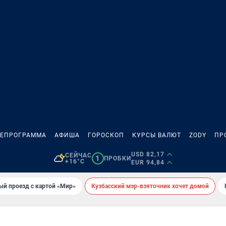
ЛЕПРОГРАММА
АФИША
ГОРОСКОП
КУРСЫ ВАЛЮТ
ZODY
ПР
USD 82,17
СЕЙЧАС
1
ПРОБКИ
+16°C
EUR 94,84
ый проезд с картой «Мир»
Кузбасский мэр-взяточник хочет домой