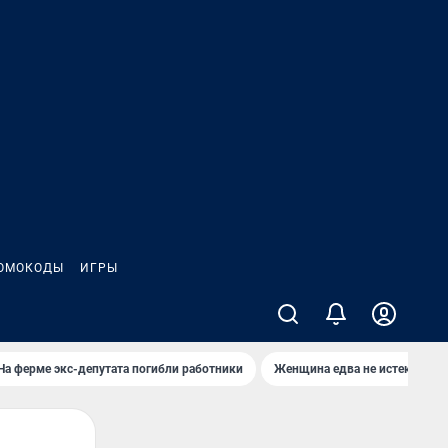
ОМОКОДЫ
ИГРЫ
На ферме экс-депутата погибли работники
Женщина едва не истекла кро