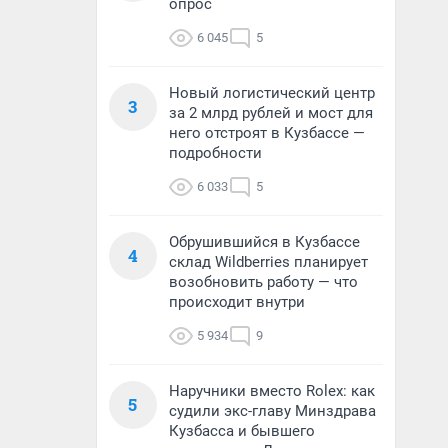
опрос
6 045
5
Новый логистический центр
3
за 2 млрд рублей и мост для
него отстроят в Кузбассе —
подробности
6 033
5
Обрушившийся в Кузбассе
4
склад Wildberries планирует
возобновить работу — что
происходит внутри
5 934
9
Наручники вместо Rolex: как
5
судили экс-главу Минздрава
Кузбасса и бывшего