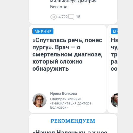
миллионера Дмитрия
Беглова
4 722
15
МНЕНИЕ
МНЕНИЕ
«Спуталась речь, понес
Наслед
пургу». Врач — о
чудом 
смертельном диагнозе,
трансп
который сложно
разнес
обнаружить
советс
Ирина Волкова
Ол
Главврач клиники
Бл
«Реабилитация доктора
вл
Волковой»
би
РЕКОМЕНДУЕМ
«Нашел Наденьку, а у нее