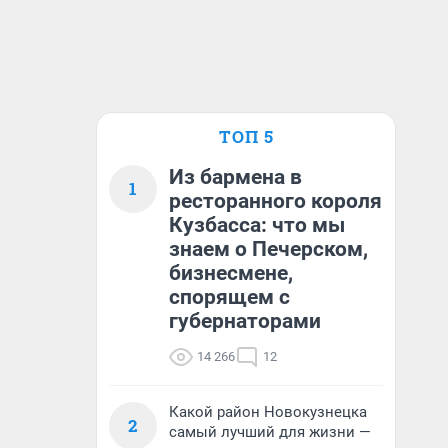
ТОП 5
Из бармена в
1
ресторанного короля
Кузбасса: что мы
знаем о Печерском,
бизнесмене,
спорящем с
губернаторами
14 266
12
Какой район Новокузнецка
2
самый лучший для жизни —