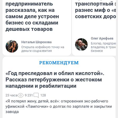
предприниматель
транспортный э
рассказала, как на
разнес миф о «
самом деле устроен
советских доро
бизнес со складами
дешевых товаров
Олег Арефьев
Наталья Шорохова
Блогер, предприн
Открыла кофейную точку на
владелец в тран
деньги соцразвития
бизнесе
РЕКОМЕНДУЕМ
«Год преследовал и облил кислотой».
Рассказ петербурженки о жестоком
нападении и реабилитации
23 часа
9 231
128
«Я потерял жену, детей, всё»: откровения экс-рабочего
уфимской «Лампочки» о долгах по зарплате и закрытии
завода