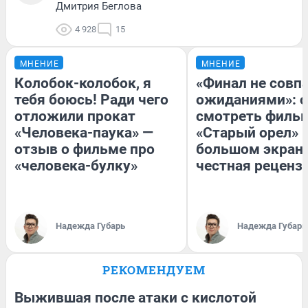
Дмитрия Беглова
4 928
15
МНЕНИЕ
МНЕНИЕ
Колобок-колобок, я
«Финал не совпа
тебя боюсь! Ради чего
ожиданиями»: с
отложили прокат
смотреть филь
«Человека-паука» —
«Старый орел» 
отзыв о фильме про
большом экран
«человека-булку»
честная реценз
Надежда Губарь
Надежда Губарь
РЕКОМЕНДУЕМ
Выжившая после атаки с кислотой