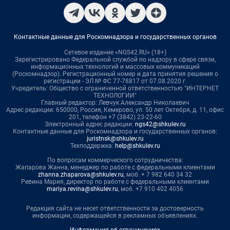
Контактные данные для Роскомнадзора и государственных органов
Сетевое издание «NGS42.RU» (18+)
Зарегистрировано Федеральной службой по надзору в сфере связи,
информационных технологий и массовых коммуникаций
(Роскомнадзор). Регистрационный номер и дата принятия решения о
регистрации - ЭЛ № ФС 77-78817 от 07.08.2020 г.
Учредитель: Общество с ограниченной ответственностью "ИНТЕРНЕТ
ТЕХНОЛОГИИ"
Главный редактор: Левчук Александр Николаевич
Адрес редакции: 650000, Россия, Кемерово, ул. 50 лет Октября, д. 11, офис
201, телефон +7 (3842) 23-22-60
Электронный адрес редакции:
ngs42@shkulev.ru
Контактные данные для Роскомнадзора и государственных органов:
juristnsk@shkulev.ru
Техподдержка:
help@shkulev.ru
По вопросам коммерческого сотрудничества:
Жапарова Жанна, менеджер по работе с федеральными клиентами
zhanna.zhaparova@shkulev.ru
, моб. + 7 982 640 34 32
Ревина Мария, директор по работе с федеральными клиентами
mariya.revina@shkulev.ru
, моб. +7 910 402 4056
Редакция сайта не несет ответственности за достоверность
информации, содержащейся в рекламных объявлениях.
Информация об ограничениях