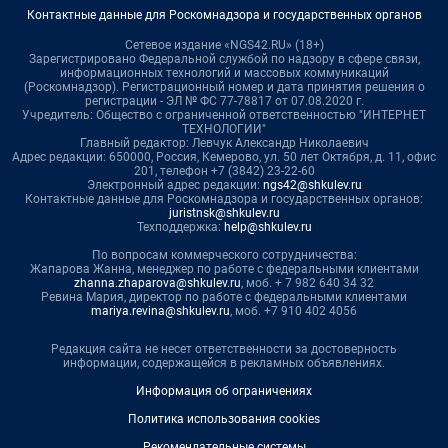
Контактные данные для Роскомнадзора и государственных органов
Сетевое издание «NGS42.RU» (18+)
Зарегистрировано Федеральной службой по надзору в сфере связи,
информационных технологий и массовых коммуникаций
(Роскомнадзор). Регистрационный номер и дата принятия решения о
регистрации - ЭЛ № ФС 77-78817 от 07.08.2020 г.
Учредитель: Общество с ограниченной ответственностью "ИНТЕРНЕТ
ТЕХНОЛОГИИ"
Главный редактор: Левчук Александр Николаевич
Адрес редакции: 650000, Россия, Кемерово, ул. 50 лет Октября, д. 11, офис
201, телефон +7 (3842) 23-22-60
Электронный адрес редакции:
ngs42@shkulev.ru
Контактные данные для Роскомнадзора и государственных органов:
juristnsk@shkulev.ru
Техподдержка:
help@shkulev.ru
По вопросам коммерческого сотрудничества:
Жапарова Жанна, менеджер по работе с федеральными клиентами
zhanna.zhaparova@shkulev.ru
, моб. + 7 982 640 34 32
Ревина Мария, директор по работе с федеральными клиентами
mariya.revina@shkulev.ru
, моб. +7 910 402 4056
Редакция сайта не несет ответственности за достоверность
информации, содержащейся в рекламных объявлениях.
Информация об ограничениях
Политика использования cookies
Рекомендательные системы