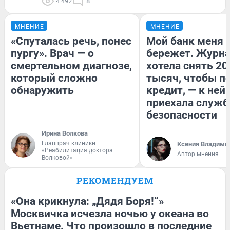
4 492
8
МНЕНИЕ
МНЕНИЕ
«Спуталась речь, понес
Мой банк меня
пургу». Врач — о
бережет. Журн
смертельном диагнозе,
хотела снять 20
который сложно
тысяч, чтобы п
обнаружить
кредит, — к ней
приехала служб
безопасности
Ирина Волкова
Главврач клиники
Ксения Владими
«Реабилитация доктора
Автор мнения
Волковой»
РЕКОМЕНДУЕМ
«Она крикнула: „Дядя Боря!“»
Москвичка исчезла ночью у океана во
Вьетнаме. Что произошло в последние