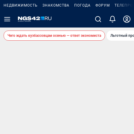
НЕДВИЖИМОСТЬ
ЗНАКОМСТВА
ПОГОДА
ФОРУМ
ТЕЛЕПРО
Чего ждать кузбассовцам осенью — ответ экономиста
Льготный про