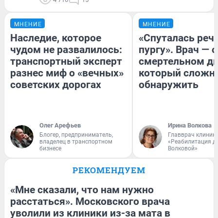
МНЕНИЕ
МНЕНИЕ
Наследие, которое
«Спуталась речь
чудом не развалилось:
пургу». Врач — о
транспортный эксперт
смертельном ди
разнес миф о «вечных»
который сложн
советских дорогах
обнаружить
Олег Арефьев
Ирина Волкова
Блогер, предприниматель,
Главврач клиник
владелец в транспортном
«Реабилитация д
бизнесе
Волковой»
РЕКОМЕНДУЕМ
«Мне сказали, что нам нужно
расстаться». Московского врача
уволили из клиники из-за мата в