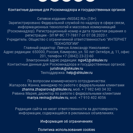
Контактные данные для Роскомнадзора и государственных органов
Сетевое издание «NGS42.RU» (18+)
Зарегистрировано Федеральной службой по надзору в сфере связи,
информационных технологий и массовых коммуникаций
(Роскомнадзор). Регистрационный номер и дата принятия решения о
регистрации - ЭЛ № ФС 77-78817 от 07.08.2020 г.
Учредитель: Общество с ограниченной ответственностью "ИНТЕРНЕТ
ТЕХНОЛОГИИ"
Главный редактор: Левчук Александр Николаевич
Адрес редакции: 650000, Россия, Кемерово, ул. 50 лет Октября, д. 11, офис
201, телефон +7 (3842) 23-22-60
Электронный адрес редакции:
ngs42@shkulev.ru
Контактные данные для Роскомнадзора и государственных органов:
juristnsk@shkulev.ru
Техподдержка:
help@shkulev.ru
По вопросам коммерческого сотрудничества:
Жапарова Жанна, менеджер по работе с федеральными клиентами
zhanna.zhaparova@shkulev.ru
, моб. + 7 982 640 34 32
Ревина Мария, директор по работе с федеральными клиентами
mariya.revina@shkulev.ru
, моб. +7 910 402 4056
Редакция сайта не несет ответственности за достоверность
информации, содержащейся в рекламных объявлениях.
Информация об ограничениях
Политика использования cookies