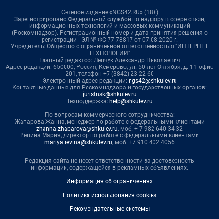
Сетевое издание «NGS42.RU» (18+)
Зарегистрировано Федеральной службой по надзору в сфере связи,
информационных технологий и массовых коммуникаций
(Роскомнадзор). Регистрационный номер и дата принятия решения о
регистрации - ЭЛ № ФС 77-78817 от 07.08.2020 г.
Учредитель: Общество с ограниченной ответственностью "ИНТЕРНЕТ
ТЕХНОЛОГИИ"
Главный редактор: Левчук Александр Николаевич
Адрес редакции: 650000, Россия, Кемерово, ул. 50 лет Октября, д. 11, офис
201, телефон +7 (3842) 23-22-60
Электронный адрес редакции:
ngs42@shkulev.ru
Контактные данные для Роскомнадзора и государственных органов:
juristnsk@shkulev.ru
Техподдержка:
help@shkulev.ru
По вопросам коммерческого сотрудничества:
Жапарова Жанна, менеджер по работе с федеральными клиентами
zhanna.zhaparova@shkulev.ru
, моб. + 7 982 640 34 32
Ревина Мария, директор по работе с федеральными клиентами
mariya.revina@shkulev.ru
, моб. +7 910 402 4056
Редакция сайта не несет ответственности за достоверность
информации, содержащейся в рекламных объявлениях.
Информация об ограничениях
Политика использования cookies
Рекомендательные системы