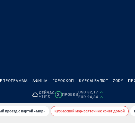
ЛЕПРОГРАММА
АФИША
ГОРОСКОП
КУРСЫ ВАЛЮТ
ZODY
ПР
USD 82,17
СЕЙЧАС
3
ПРОБКИ
+18°C
EUR 94,84
ый проезд с картой «Мир»
Кузбасский мэр-взяточник хочет домой