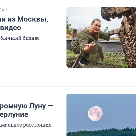
ТАЖ
и из Москвы,
 видео
еобычный бизнес
громную Луну —
перлуние
имальное расстояние