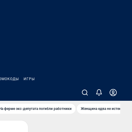
ОМОКОДЫ
ИГРЫ
На ферме экс-депутата погибли работники
Женщина едва не истекла кро