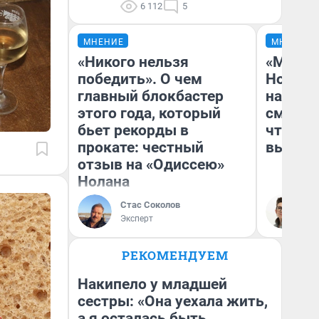
6 112
5
МНЕНИЕ
МНЕНИЕ
«Никого нельзя
«Мы ви
победить». О чем
Нолана
главный блокбастер
настро
этого года, который
смотре
бьет рекорды в
чтобы 
прокате: честный
выгляд
отзыв на «Одиссею»
Нолана
Стас Соколов
На
Эксперт
РЕКОМЕНДУЕМ
Накипело у младшей
сестры: «Она уехала жить,
а я осталась быть