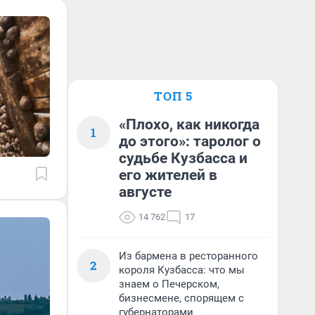
ТОП 5
«Плохо, как никогда
1
до этого»: таролог о
судьбе Кузбасса и
его жителей в
августе
14 762
17
Из бармена в ресторанного
2
короля Кузбасса: что мы
знаем о Печерском,
бизнесмене, спорящем с
губернаторами