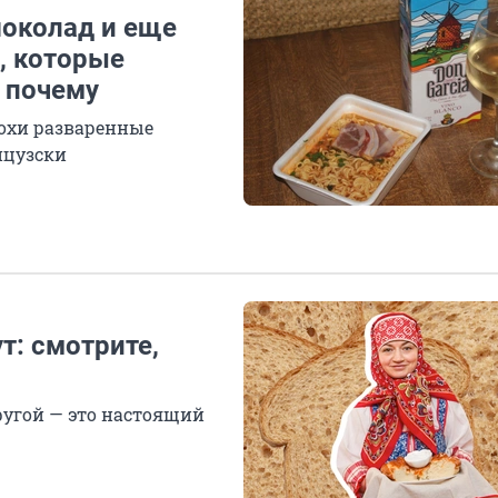
околад и еще
, которые
 почему
лохи разваренные
нцузски
т: смотрите,
другой — это настоящий