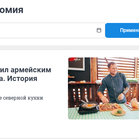
номия
Примен
ужил армейским
а. История
е северной кухни