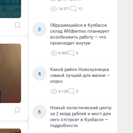
14 371
12
Обрушившийся в Кузбассе
3
склад Wildberries планирует
возобновить работу — что
происходит внутри
6 305
9
Какой район Новокузнецка
4
самый лучший для жизни —
опрос
6 124
5
Новый логистический центр
5
за 2 млрд рублей и мост для
него отстроят в Кузбассе —
подробности