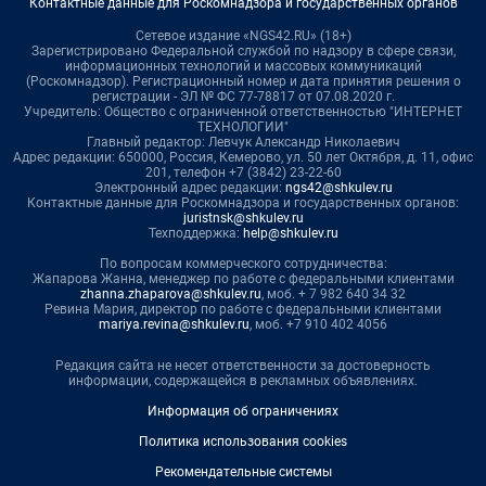
Контактные данные для Роскомнадзора и государственных органов
Сетевое издание «NGS42.RU» (18+)
Зарегистрировано Федеральной службой по надзору в сфере связи,
информационных технологий и массовых коммуникаций
(Роскомнадзор). Регистрационный номер и дата принятия решения о
регистрации - ЭЛ № ФС 77-78817 от 07.08.2020 г.
Учредитель: Общество с ограниченной ответственностью "ИНТЕРНЕТ
ТЕХНОЛОГИИ"
Главный редактор: Левчук Александр Николаевич
Адрес редакции: 650000, Россия, Кемерово, ул. 50 лет Октября, д. 11, офис
201, телефон +7 (3842) 23-22-60
Электронный адрес редакции:
ngs42@shkulev.ru
Контактные данные для Роскомнадзора и государственных органов:
juristnsk@shkulev.ru
Техподдержка:
help@shkulev.ru
По вопросам коммерческого сотрудничества:
Жапарова Жанна, менеджер по работе с федеральными клиентами
zhanna.zhaparova@shkulev.ru
, моб. + 7 982 640 34 32
Ревина Мария, директор по работе с федеральными клиентами
mariya.revina@shkulev.ru
, моб. +7 910 402 4056
Редакция сайта не несет ответственности за достоверность
информации, содержащейся в рекламных объявлениях.
Информация об ограничениях
Политика использования cookies
Рекомендательные системы