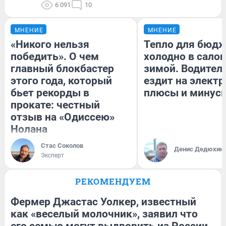
6 091
10
МНЕНИЕ
МНЕНИЕ
«Никого нельзя
Тепло для бюдж
победить». О чем
холодно в сало
главный блокбастер
зимой. Водитель
этого года, который
ездит на электр
бьет рекорды в
плюсы и минус
прокате: честный
отзыв на «Одиссею»
Нолана
Стас Соколов
Денис Дедюхин
Эксперт
РЕКОМЕНДУЕМ
Фермер Джастас Уолкер, известный
как «веселый молочник», заявил что
его семью могут выдворить из России