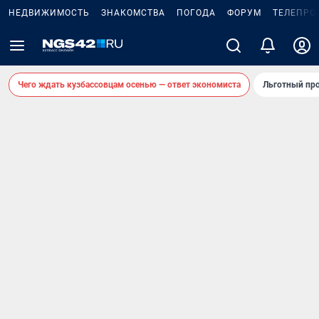
НЕДВИЖИМОСТЬ
ЗНАКОМСТВА
ПОГОДА
ФОРУМ
ТЕЛЕПРО
Чего ждать кузбассовцам осенью — ответ экономиста
Льготный про