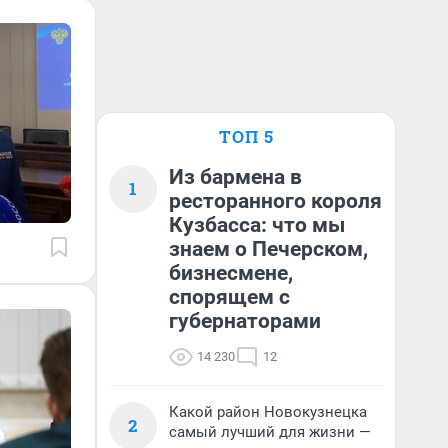
ТОП 5
Из бармена в
1
ресторанного короля
Кузбасса: что мы
знаем о Печерском,
бизнесмене,
спорящем с
губернаторами
14 230
12
Какой район Новокузнецка
2
самый лучший для жизни —