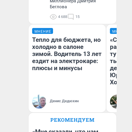
миллионера Дмитрия
Беглова
4 688
15
МНЕНИЕ
МНЕНИЕ
Тепло для бюджета, но
«Сливо
холодно в салоне
разоча
зимой. Водитель 13 лет
турист
ездит на электрокаре:
тысяч,
плюсы и минусы
день гу
Юрског
Хогвар
Денис Дедюхин
Ян
РЕКОМЕНДУЕМ
«Мне сказали, что нам