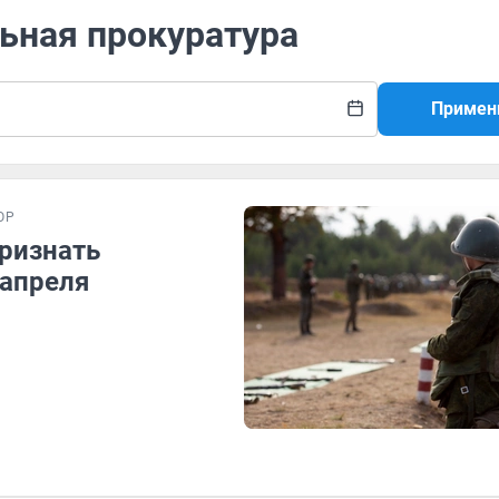
льная прокуратура
Примен
ОР
признать
 апреля