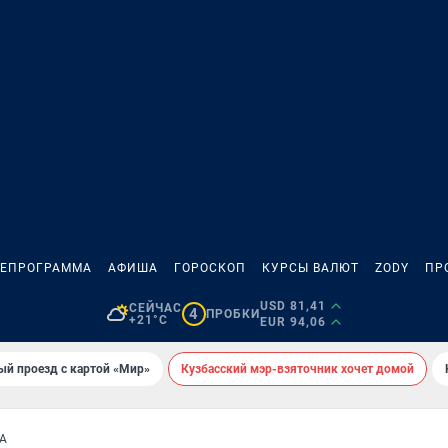
ЛЕПРОГРАММА
АФИША
ГОРОСКОП
КУРСЫ ВАЛЮТ
ZODY
ПР
USD 81,41
СЕЙЧАС
4
ПРОБКИ
+21°C
EUR 94,06
ый проезд с картой «Мир»
Кузбасский мэр-взяточник хочет домой
А