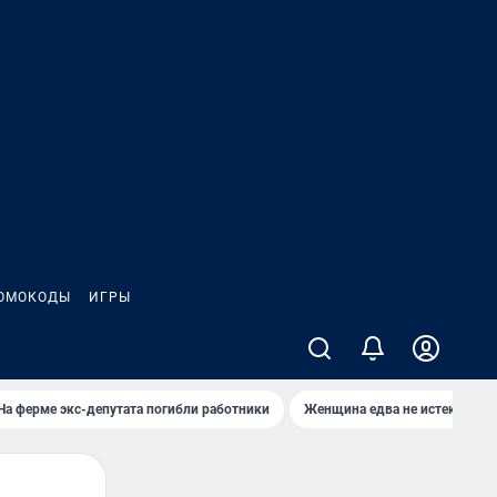
ОМОКОДЫ
ИГРЫ
На ферме экс-депутата погибли работники
Женщина едва не истекла кро