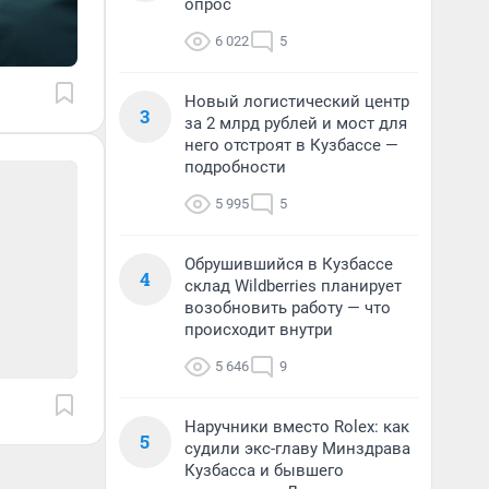
опрос
6 022
5
Новый логистический центр
3
за 2 млрд рублей и мост для
него отстроят в Кузбассе —
подробности
5 995
5
Обрушившийся в Кузбассе
4
склад Wildberries планирует
возобновить работу — что
происходит внутри
5 646
9
Наручники вместо Rolex: как
5
судили экс-главу Минздрава
Кузбасса и бывшего